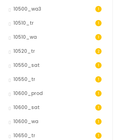
10500_wa3
1
10510_tr
1
10510_wa
1
10520_tr
2
10550_sat
1
10550_tr
1
10600_prod
1
10600_sat
1
10600_wa
1
10650_tr
1