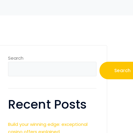
Search
Search
Recent Posts
Build your winning edge: exceptional
casino offers explained