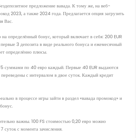
ездепозитное предложение вавада. К тому же, на веб-
окод 2023, а также 2024 года. Предлагается опция загрузить
я Вас.
 на определённый бонус, который включает в себя: 200 EUR
 первые 3 депозита в виде реального бонуса и ежемесячный
еет определённо плюсы.
я 5 суммами по 40 евро каждый. Первые 40 EUR выдаются
 переведены с интервалом в двое суток. Каждый кредит
ально в процессе игры зайти в раздел «вавада промокод» и
бонус.
ительно важны. 100 FS стоимостью 0,20 евро можно
 7 суток с момента зачисления.