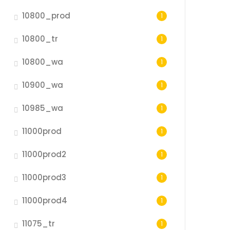
10800_prod
1
10800_tr
1
10800_wa
1
10900_wa
1
10985_wa
1
11000prod
1
11000prod2
1
11000prod3
1
11000prod4
1
11075_tr
1