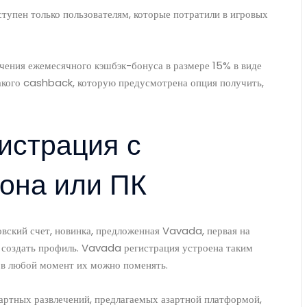
ступен только пользователям, которые потратили в игровых
чения ежемесячного кэшбэк-бонуса в размере 15% в виде
акого cashback, которую предусмотрена опция получить,
истрация с
она или ПК
овский счет, новинка, предложенная Vavada, первая на
о создать профиль. Vavada регистрация устроена таким
, в любой момент их можно поменять.
артных развлечений, предлагаемых азартной платформой,