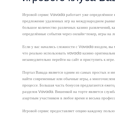
Игровой сервис Vavada работает уже определённое к
предложение удаленных игр на международном рынке.
большое количество различных казино развлечений, как
определённые события через онлайн-покер, игры на ло
Если у вас начались сложности с Vavada входом, вы 
что реально использовать vavada казино оригинальны
незамедлительно перейти на сайт и приступить к игре.
Портал Вавада является одним из самых простых и ин
найти современные или обычные игры, а многочислен
процессе. Большая часть бонусов предлагаются ежегодн
разделов Vavada. Вишенкой на торте является служба
азартным участником в любое время и весьма профес
Игровой сервис предоставляет опцию каждому пользов