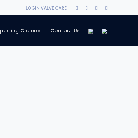
Facebook
Twitter
LinkedIn
Instagram
LOGIN VALVE CARE
Profile
Profile
Profile
Profile
porting Channel
Contact Us