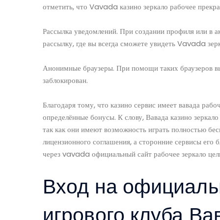
отметить, что Vavada казино зеркало рабочее прекра
Рассылка уведомлений. При создании профиля или в а
рассылку, где вы всегда сможете увидеть Vavada зер
Анонимные браузеры. При помощи таких браузеров вы
заблокирован.
Благодаря тому, что казино сервис имеет вавада рабо
определённые бонусы. К слову, Вавада казино зеркало
так как они имеют возможность играть полностью бесп
лицензионного соглашения, а сторонние сервисы его б
через vavada официальный сайт рабочее зеркало цел
Вход на официаль
игрового клуба Ва