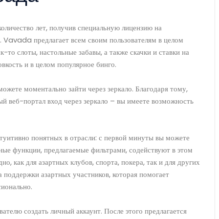
оличество лет, получив специальную лицензию на
 Vavada предлагает всем своим пользователям в целом
-то слоты, настольные забавы, а также скачки и ставки на
вкость и в целом популярное бинго.
можете моментально зайти через зеркало. Благодаря тому,
й веб-портал вход через зеркало – вы имеете возможность
туитивно понятных в отрасли: с первой минуты вы можете
ные функции, предлагаемые фильтрами, содействуют в этом
о, как для азартных клубов, спорта, покера, так и для других
 поддержки азартных участников, которая помогает
сионально.
ателю создать личный аккаунт. После этого предлагается