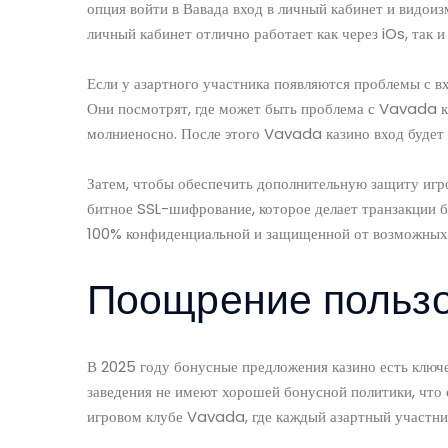
опция войти в Вавада вход в личный кабинет и видои
личный кабинет отлично работает как через iOs, так и
Если у азартного участника появляются проблемы с в
Они посмотрят, где может быть проблема с Vavada к
молниеносно. После этого Vavada казино вход будет
Затем, чтобы обеспечить дополнительную защиту игр
битное SSL-шифрование, которое делает транзакции 
100% конфиденциальной и защищенной от возможных 
Поощрение пользо
В 2025 году бонусные предложения казино есть ключ
заведения не имеют хорошей бонусной политики, что о
игровом клубе Vavada, где каждый азартный участник