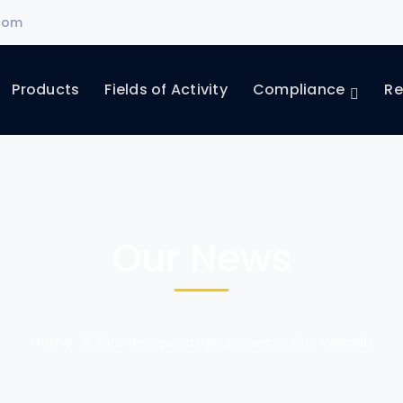
.com
Products
Fields of Activity
Compliance
Re
Our News
Home
Рабочее зеркало официального сайта Vavada