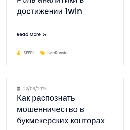
достижении 1win
Read More
SEEPIL
1winRussia
22/06/2025
Как распознать
мошенничество в
букмекерских конторах