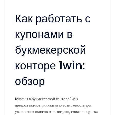
Как работать с
купонами в
букмекерской
конторе 1win:
обзор
Купоны в букмекерской конторе 1win
предоставляют уникальную возможность для
увеличения шансов на выигрыш, снижения риска