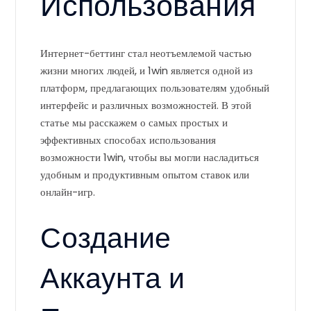
Использования
Интернет-беттинг стал неотъемлемой частью
жизни многих людей, и 1win является одной из
платформ, предлагающих пользователям удобный
интерфейс и различных возможностей. В этой
статье мы расскажем о самых простых и
эффективных способах использования
возможности 1win, чтобы вы могли насладиться
удобным и продуктивным опытом ставок или
онлайн-игр.
Создание
Аккаунта и