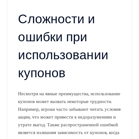
Сложности и
ошибки при
использовании
купонов
Несмотря на явные преимущества, использование
купонов может вызвать некоторые трудности.
Например, игроки часто забывают читать условия
акции, что может привести к недоразумениям и
утрате выгод. Также распространенной ошибкой
является излишняя зависимость от купонов, когда