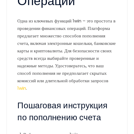
Операции
Одна из ключевых функций 1win – это простота в
проведении финансовых операций. Платформа
предлагает множество способов пополнения
счета, включая электронные кошельки, банковские
карты и криптовалюты. Для безопасности своих
средств всегда выбирайте проверенные и
надежные методы. Удостоверьтесь, что ваш
способ пополнения не предполагает скрытых
комиссий или длительной обработки запросов
1win
.
Пошаговая инструкция
по пополнению счета