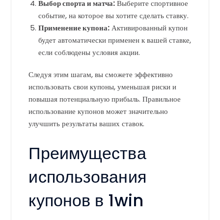
Выбор спорта и матча:
Выберите спортивное
событие, на которое вы хотите сделать ставку.
Применение купона:
Активированный купон
будет автоматически применен к вашей ставке,
если соблюдены условия акции.
Следуя этим шагам, вы сможете эффективно
использовать свои купоны, уменьшая риски и
повышая потенциальную прибыль. Правильное
использование купонов может значительно
улучшить результаты ваших ставок.
Преимущества
использования
купонов в 1win