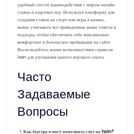
удобный способ взаимодействия с миром онлайн
ставок и азартных игр. Используя платформу для
создания ставок на спорт или игры в казино,
важно учитывать все приведенные выше советы и
подходы, чтобы обеспечить себе максимально
комфортное и безопасное пребывание на сайте.
Воспользуйтесь всеми возможностями сервисов
1win для улучшения вашего игрового опыта.
Часто
Задаваемые
Вопросы
Как быстро я могу пополнить счет на 1win?