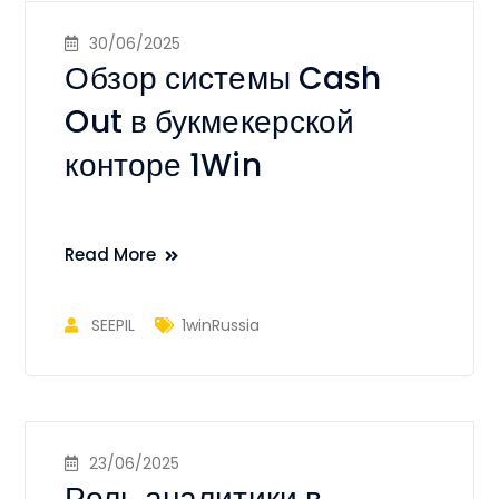
30/06/2025
Обзор системы Cash
Out в букмекерской
конторе 1Win
Read More
SEEPIL
1winRussia
23/06/2025
Роль аналитики в