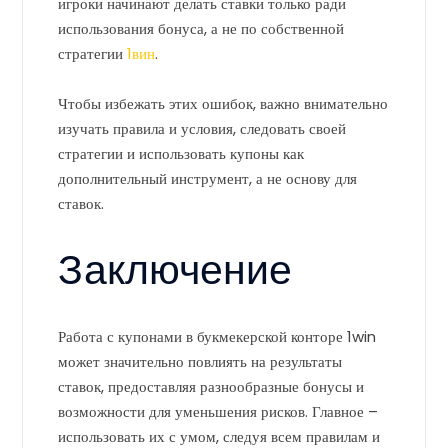
игроки начинают делать ставки только ради
использования бонуса, а не по собственной
стратегии
1вин
.
Чтобы избежать этих ошибок, важно внимательно
изучать правила и условия, следовать своей
стратегии и использовать купоны как
дополнительный инструмент, а не основу для
ставок.
Заключение
Работа с купонами в букмекерской конторе 1win
может значительно повлиять на результаты
ставок, предоставляя разнообразные бонусы и
возможности для уменьшения рисков. Главное –
использовать их с умом, следуя всем правилам и