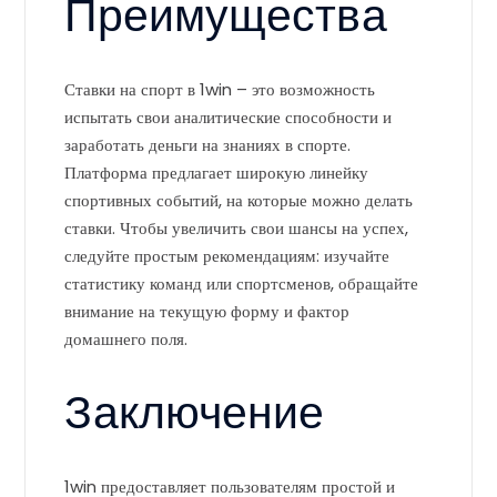
Преимущества
Ставки на спорт в 1win – это возможность
испытать свои аналитические способности и
заработать деньги на знаниях в спорте.
Платформа предлагает широкую линейку
спортивных событий, на которые можно делать
ставки. Чтобы увеличить свои шансы на успех,
следуйте простым рекомендациям: изучайте
статистику команд или спортсменов, обращайте
внимание на текущую форму и фактор
домашнего поля.
Заключение
1win предоставляет пользователям простой и