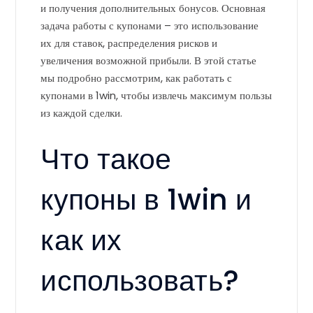
и получения дополнительных бонусов. Основная
задача работы с купонами – это использование
их для ставок, распределения рисков и
увеличения возможной прибыли. В этой статье
мы подробно рассмотрим, как работать с
купонами в 1win, чтобы извлечь максимум пользы
из каждой сделки.
Что такое
купоны в 1win и
как их
использовать?