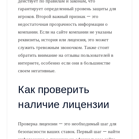
действует по правилам и законам, что
гарантирует определенный уровень защиты для
игроков. Второй важный признак — это
недостаточная прозрачность информации о
компании. Если на сайте компании не указаны
реквизиты, история или лицензия, это может
служить тревожным звоночком. Также стоит
обратить внимание на отзывы пользователей в
интернете, особенно если они в большинстве
своем негативные.
Как проверить
наличие лицензии
Проверка лицензии — это необходимый шаг для
безопасности ваших ставок. Первый шаг — найти