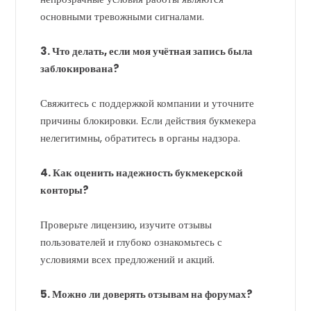
основными тревожными сигналами.
3. Что делать, если моя учётная запись была
заблокирована?
Свяжитесь с поддержкой компании и уточните
причины блокировки. Если действия букмекера
нелегитимны, обратитесь в органы надзора.
4. Как оценить надежность букмекерской
конторы?
Проверьте лицензию, изучите отзывы
пользователей и глубоко ознакомьтесь с
условиями всех предложений и акций.
5. Можно ли доверять отзывам на форумах?