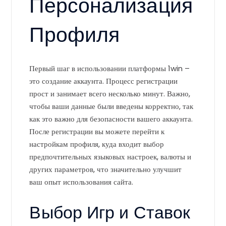
Персонализация
Профиля
Первый шаг в использовании платформы 1win –
это создание аккаунта. Процесс регистрации
прост и занимает всего несколько минут. Важно,
чтобы ваши данные были введены корректно, так
как это важно для безопасности вашего аккаунта.
После регистрации вы можете перейти к
настройкам профиля, куда входит выбор
предпочтительных языковых настроек, валюты и
других параметров, что значительно улучшит
ваш опыт использования сайта.
Выбор Игр и Ставок