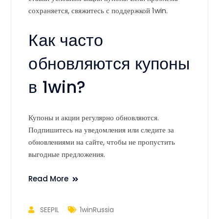
сохраняется, свяжитесь с поддержкой 1win.
Как часто
обновляются купоны
в 1win?
Купоны и акции регулярно обновляются.
Подпишитесь на уведомления или следите за
обновлениями на сайте, чтобы не пропустить
выгодные предложения.
Read More
SEEPIL
1winRussia