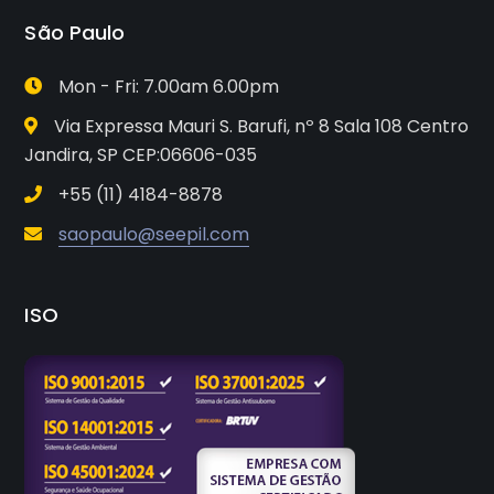
São Paulo
Mon - Fri: 7.00am 6.00pm
Via Expressa Mauri S. Barufi, nº 8 Sala 108 Centro
Jandira, SP CEP:06606-035
+55 (11) 4184-8878
saopaulo@seepil.com
ISO