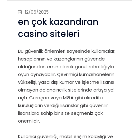
12/06/2025
en çok kazandıran
casino siteleri
Bu güvenlik önlemleri sayesinde kullanıcılar,
hesaplarının ve kazançlarının güvende
olduğundan emin olarak gönül rahatlığıyla
oyun oynayabilir. Çevrimiçi kumarhanelerin
yükselişi, yasa dışı kumar ve işletme lisansı
olmayan dolandırıcılık sitelerinde artışa yol
açtı. Curaçao veya MGA gibi akredite
kuruluşların verdiği lisanslar gibi güvenilir
lisanslara sahip bir site seçmeniz çok
önemlidir.
Kullanıcı güvenliği, mobil erişim kolaylığı ve