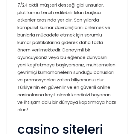
7/24 aktif müşteri desteği gibi unsurlar,
platformu tercih edilebilir kılan başlıca
etkenler arasında yer alır. Son yıllarda
kompulsif kumar davranışlarını önlemek ve
bunlarla mücadele etmek için sorumlu
kumar politikalarına giderek daha fazla
önem verilmektedir. Deneyimli bir
oyuncuysanız veya bu eğlence dünyasını
yeni keşfetmeye başlıyorsanız, muhtemelen
çevrimiçi kumarhanelerin sunduğu bonusları
ve promosyonları zaten biliyorsunuzdur.
Türkiye’nin en güvenilir ve en güvenli online
casinolarına kayıt olarak kendinizi heyecan
ve ihtişam dolu bir dünyaya kaptırmaya hazır
olun!
casino siteleri