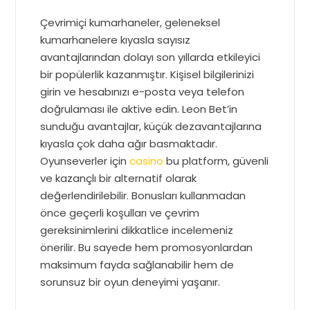
Çevrimiçi kumarhaneler, geleneksel
kumarhanelere kıyasla sayısız
avantajlarından dolayı son yıllarda etkileyici
bir popülerlik kazanmıştır. Kişisel bilgilerinizi
girin ve hesabınızı e-posta veya telefon
doğrulaması ile aktive edin. Leon Bet’in
sunduğu avantajlar, küçük dezavantajlarına
kıyasla çok daha ağır basmaktadır.
Oyunseverler için
casino
bu platform, güvenli
ve kazançlı bir alternatif olarak
değerlendirilebilir. Bonusları kullanmadan
önce geçerli koşulları ve çevrim
gereksinimlerini dikkatlice incelemeniz
önerilir. Bu sayede hem promosyonlardan
maksimum fayda sağlanabilir hem de
sorunsuz bir oyun deneyimi yaşanır.