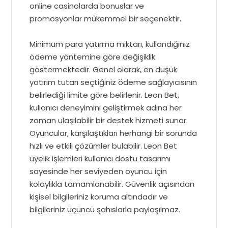
online casinolarda bonuslar ve
promosyonlar mükemmel bir seçenektir.
Minimum para yatırma miktarı, kullandığınız
ödeme yöntemine göre değişiklik
göstermektedir. Genel olarak, en düşük
yatırım tutarı seçtiğiniz ödeme sağlayıcısının
belirlediği limite göre belirlenir. Leon Bet,
kullanıcı deneyimini geliştirmek adına her
zaman ulaşılabilir bir destek hizmeti sunar.
Oyuncular, karşılaştıkları herhangi bir sorunda
hızlı ve etkili çözümler bulabilir. Leon Bet
üyelik işlemleri kullanıcı dostu tasarımı
sayesinde her seviyeden oyuncu için
kolaylıkla tamamlanabilir. Güvenlik açısından
kişisel bilgileriniz koruma altındadır ve
bilgileriniz üçüncü şahıslarla paylaşılmaz.