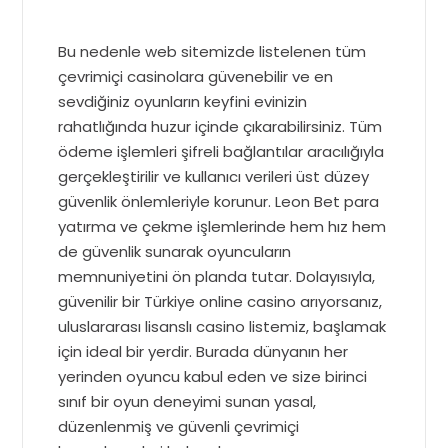
Bu nedenle web sitemizde listelenen tüm
çevrimiçi casinolara güvenebilir ve en
sevdiğiniz oyunların keyfini evinizin
rahatlığında huzur içinde çıkarabilirsiniz. Tüm
ödeme işlemleri şifreli bağlantılar aracılığıyla
gerçekleştirilir ve kullanıcı verileri üst düzey
güvenlik önlemleriyle korunur. Leon Bet para
yatırma ve çekme işlemlerinde hem hız hem
de güvenlik sunarak oyuncuların
memnuniyetini ön planda tutar. Dolayısıyla,
güvenilir bir Türkiye online casino arıyorsanız,
uluslararası lisanslı casino listemiz, başlamak
için ideal bir yerdir. Burada dünyanın her
yerinden oyuncu kabul eden ve size birinci
sınıf bir oyun deneyimi sunan yasal,
düzenlenmiş ve güvenli çevrimiçi