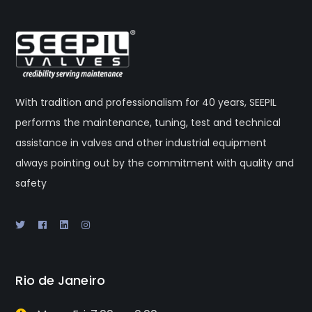
With tradition and professionalism for 40 years, SEEPIL
performs the maintenance, tuning, test and technical
assistance in valves and other industrial equipment
always pointing out by the commitment with quality and
safety
Rio de Janeiro