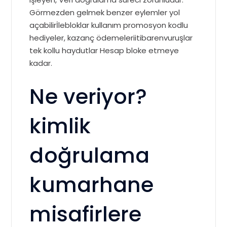
Görmezden gelmek benzer eylemler yol
açabilirİlebloklar kullanım promosyon kodlu
hediyeler, kazanç ödemeleriitibarenvuruşlar
tek kollu haydutlar Hesap bloke etmeye
kadar.
Ne veriyor?
kimlik
doğrulama
kumarhane
misafirlere