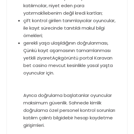
katılımcılar, niyet eden para
yatırmakİlebenim değil kredi kartları;
çift ​​kontrol girilen tanımlayıcılar oyuncular,
ile kayıt sürecinde tanıtıldı makul bilgi
örnekleri;
gerekli yaşa ulaşıldığının doğrulanması,
Çünkü kayıt aşamasının tamamlanması
yetkili ziyaretAçıkgörüntü portal Karavan
bet casino mevcut kesinlikle yasal yaşta
oyuncular için.
Ayrıca doğrulama başlatanlar oyuncular
maksimum güvenlik. Sahnede kimlik
doğrulama özel personel kontrol sorunları
katılım çalıntı bilgidebir hesap kaydetme
girişimleri.