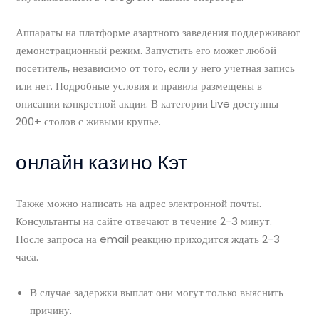
Аппараты на платформе азартного заведения поддерживают
демонстрационный режим. Запустить его может любой
посетитель, независимо от того, если у него учетная запись
или нет. Подробные условия и правила размещены в
описании конкретной акции. В категории Live доступны
200+ столов с живыми крупье.
онлайн казино Кэт
Также можно написать на адрес электронной почты.
Консультанты на сайте отвечают в течение 2-3 минут.
После запроса на email реакцию приходится ждать 2-3
часа.
В случае задержки выплат они могут только выяснить
причину.