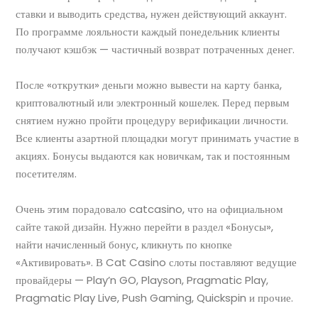
ставки и выводить средства, нужен действующий аккаунт.
По программе лояльности каждый понедельник клиенты
получают кэшбэк — частичный возврат потраченных денег.
После «открутки» деньги можно вывести на карту банка,
криптовалютный или электронный кошелек. Перед первым
снятием нужно пройти процедуру верификации личности.
Все клиенты азартной площадки могут принимать участие в
акциях. Бонусы выдаются как новичкам, так и постоянным
посетителям.
Очень этим порадовало catcasino, что на официальном
сайте такой дизайн. Нужно перейти в раздел «Бонусы»,
найти начисленный бонус, кликнуть по кнопке
«Активировать». В Cat Casino слоты поставляют ведущие
провайдеры — Play’n GO, Playson, Pragmatic Play,
Pragmatic Play Live, Push Gaming, Quickspin и прочие.