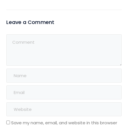
Leave a Comment
Save my name, email, and website in this browser