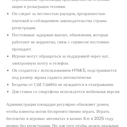
акции и розыгрыши техники.
Он следит за честностью раундов, прозрачностью
платежей и соблюдением законодательства страны
регистрации.
Постоянные задержки выплат, обновления, которые
работают не корректно, связь с сервисом постоянно
пропадает.
Игроки могут обращаться за поддержкой через чат,
электронную почту и телефон.
Он создается с использованием HTML5, подстраивается
под размер экрана гаджета автоматически.
Бездепы от Сat Сasino не нуждаются в отыгрывании.
Для ставок со смартфона используется мобильная версия.
Администрация площадки регулярно обновляет домен,
чтобы клиенты могли беспрепятственно играть. Играть
бесплатно в игровых автоматах в казино Кэт в 2025 году
можно без регистрации. Но для того чтобы делать реальные