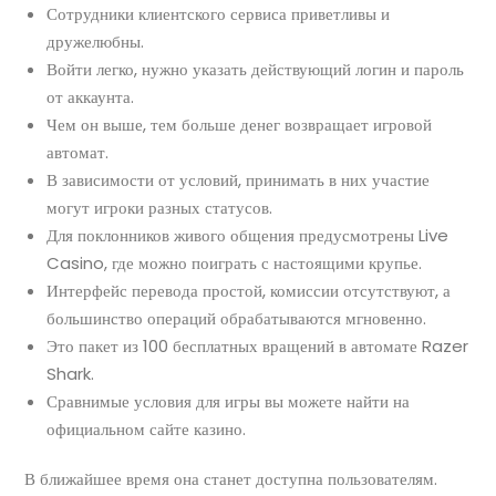
Сотрудники клиентского сервиса приветливы и
дружелюбны.
Войти легко, нужно указать действующий логин и пароль
от аккаунта.
Чем он выше, тем больше денег возвращает игровой
автомат.
В зависимости от условий, принимать в них участие
могут игроки разных статусов.
Для поклонников живого общения предусмотрены Live
Casino, где можно поиграть с настоящими крупье.
Интерфейс перевода простой, комиссии отсутствуют, а
большинство операций обрабатываются мгновенно.
Это пакет из 100 бесплатных вращений в автомате Razer
Shark.
Сравнимые условия для игры вы можете найти на
официальном сайте казино.
В ближайшее время она станет доступна пользователям.