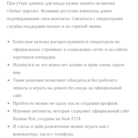
При утере данных для входа нужно нажать на кнопку
«Забыт пароль». Функция доступна клиентам, ранее
подтвердившим свои контакты. Связаться с операторами
службы поддержки можно и по горячей линии.
Бонусные купоны распространяются оператором на
официальных страницах в социальных сетях и на сайтах
партнеров площадки.
Наткнулся на это новое кет казино и прям очень зашло
мне.
Такие решения позволяют обходиться без рабочего
зеркала и играть на деньги без входа на официальный
сайт.
Пройти ее можно не сразу после создания профиля.
Игровые автоматы, которые содержит официальный сайт
Казино Кэт, созданы на базе ГСЧ.
В слоты и лайв развлечения можно играть как с
компьютера, так и с телефона.