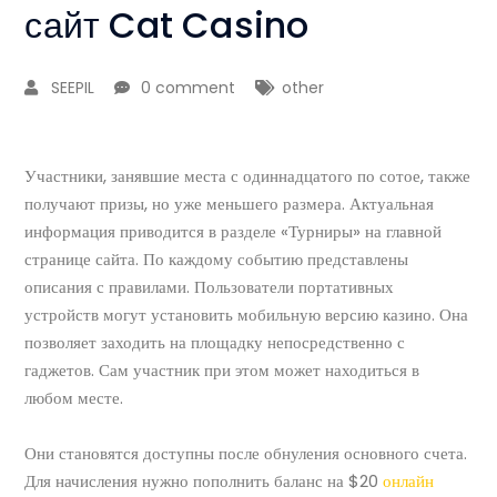
сайт Cat Casino
SEEPIL
0 comment
other
Участники, занявшие места с одиннадцатого по сотое, также
получают призы, но уже меньшего размера. Актуальная
информация приводится в разделе «Турниры» на главной
странице сайта. По каждому событию представлены
описания с правилами. Пользователи портативных
устройств могут установить мобильную версию казино. Она
позволяет заходить на площадку непосредственно с
гаджетов. Сам участник при этом может находиться в
любом месте.
Они становятся доступны после обнуления основного счета.
Для начисления нужно пополнить баланс на $20
онлайн