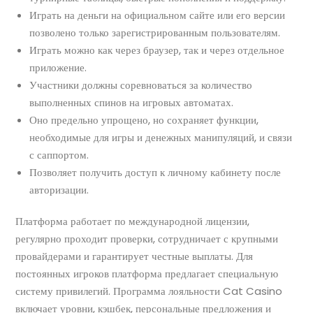
Играть на деньги на официальном сайте или его версии
позволено только зарегистрированным пользователям.
Играть можно как через браузер, так и через отдельное
приложение.
Участники должны соревноваться за количество
выполненных спинов на игровых автоматах.
Оно предельно упрощено, но сохраняет функции,
необходимые для игры и денежных манипуляций, и связи
с саппортом.
Позволяет получить доступ к личному кабинету после
авторизации.
Платформа работает по международной лицензии,
регулярно проходит проверки, сотрудничает с крупными
провайдерами и гарантирует честные выплаты. Для
постоянных игроков платформа предлагает специальную
систему привилегий. Программа лояльности Cat Casino
включает уровни, кэшбек, персональные предложения и