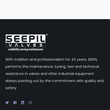
With tradition and professionalism for 40 years, SEEPIL
performs the maintenance, tuning, test and technical
assistance in valves and other industrial equipment
always pointing out by the commitment with quality and
safety