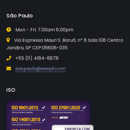
São Paulo
Mon - Fri: 7.00am 6.00pm
Via Expressa Mauri S. Barufi, nº 8 Sala 108 Centro
Jandira, SP CEP:06606-035
+55 (11) 4184-8878
saopaulo@seepil.com
ISO