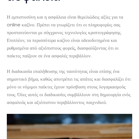
Η εμπιστοσύνη και η ασφάλεια είναι θεμελιώδεις αξίες για τα
online καζίνο. Πρέπει να γνωρίζετε ότι οι πληροφορίες σας
προστατεύονται με σύγχρονες τεχνολογίες κρυπτογράφησης.
Επιπλέον, τα περισσότερα καζίνο είναι αδειοδοτημένα και
ρυθμισμένα από αξιόπιστους φορείς, διασφαλίζοντας ότι οι
παίκτες παίζουν σε ένα ασφαλές περιβάλλον.
Η διαδικασία επαλήθευσης της ταυτότητας είναι επίσης ένα
σημαντικό βήμα, καθώς αποτρέπει τις απάτες και διασφαλίζει ότι
μόνο οι νόμιμοι παίκτες έχουν πρόσβαση στους λογαριασμούς
τους. Όλες αυτές οι διαδικασίες συμβάλλουν στη δημιουργία ενός
ασφαλούς και αξιόπιστου περιβάλλοντος παιχνιδιού.