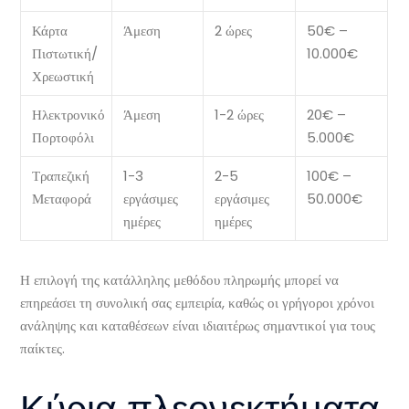
Κάρτα
Άμεση
2 ώρες
50€ –
Πιστωτική/
10.000€
Χρεωστική
Ηλεκτρονικό
Άμεση
1-2 ώρες
20€ –
Πορτοφόλι
5.000€
Τραπεζική
1-3
2-5
100€ –
Μεταφορά
εργάσιμες
εργάσιμες
50.000€
ημέρες
ημέρες
Η επιλογή της κατάλληλης μεθόδου πληρωμής μπορεί να
επηρεάσει τη συνολική σας εμπειρία, καθώς οι γρήγοροι χρόνοι
ανάληψης και καταθέσεων είναι ιδιαιτέρως σημαντικοί για τους
παίκτες.
Κύρια πλεονεκτήματα