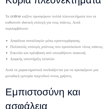
Τα online καζίνο προσφέρουν πολλά πλεονεκτήματα που τα
καθιστούν ιδανική επιλογή για τους παίκτες. Αυτά
περιλαμβάνουν:
Ασφάλεια συναλλαγών μέσω κρυπτογράφησης.
Πολλαπλές επιλογές μπόνους που προσελκύουν νέους παίκτες.
Ευκολία και πρόσβαση από οποιαδήποτε συσκευή.
Διαρκής υποστήριξη πελατών.
Αυτά τα χαρακτηριστικά συνδυάζονται για να προσφέρουν μια
μοναδική εμπειρία παιχνιδιού στους χρήστες.
Εμπιστοσύνη και
ασφάλεια