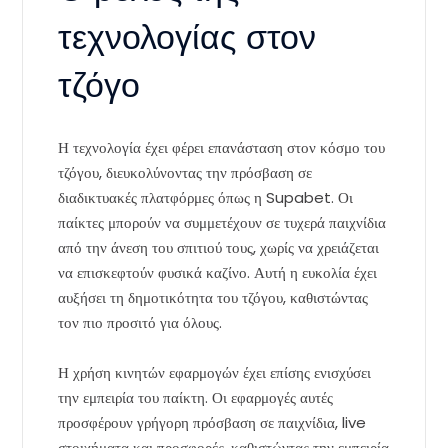
τεχνολογίας στον
τζόγο
Η τεχνολογία έχει φέρει επανάσταση στον κόσμο του
τζόγου, διευκολύνοντας την πρόσβαση σε
διαδικτυακές πλατφόρμες όπως η Supabet. Οι
παίκτες μπορούν να συμμετέχουν σε τυχερά παιχνίδια
από την άνεση του σπιτιού τους, χωρίς να χρειάζεται
να επισκεφτούν φυσικά καζίνο. Αυτή η ευκολία έχει
αυξήσει τη δημοτικότητα του τζόγου, καθιστώντας
τον πιο προσιτό για όλους.
Η χρήση κινητών εφαρμογών έχει επίσης ενισχύσει
την εμπειρία του παίκτη. Οι εφαρμογές αυτές
προσφέρουν γρήγορη πρόσβαση σε παιχνίδια, live
στοιχήματα και προσφορές, καθιστώντας την εμπειρία