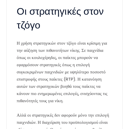
Οι στρατηγικές στον
τζόγο
Η χρήση στρατηγικών στον τζόγο είναι κρίσιμη για
την αύξηση των πιθανοτήτων νίκης. Σε παιχνίδια
όπως οι κουλοχέρηδες, οι παίκτες μπορούν να
εφαρμόσουν στρατηγικές όπως η επιλογή
συγκεκριμένων παιχνιδιών με υψηλότερο ποσοστό
επιστροφής στους παίκτες (RTP). Η κατανόηση
αυτών των στρατηγικών βοηθά τους παίκτες να
κάνουν πιο ενημερωμένες επιλογές, ενισχύοντας τις
πιθανότητές τους για νίκη.
Αλλά οι στρατηγικές δεν αφορούν μόνο την επιλογή
παιχνιδιών. Η διαχείριση του προϋπολογισμού είναι