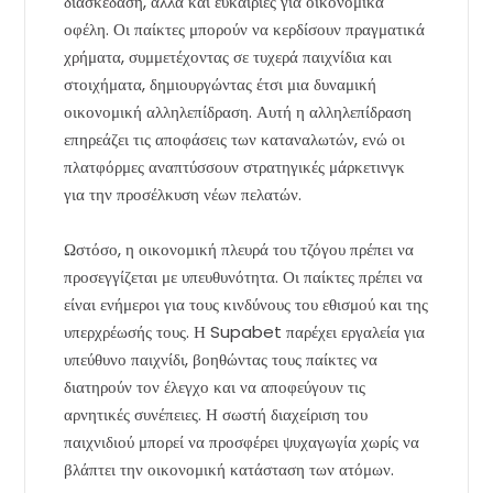
διασκέδαση, αλλά και ευκαιρίες για οικονομικά
οφέλη. Οι παίκτες μπορούν να κερδίσουν πραγματικά
χρήματα, συμμετέχοντας σε τυχερά παιχνίδια και
στοιχήματα, δημιουργώντας έτσι μια δυναμική
οικονομική αλληλεπίδραση. Αυτή η αλληλεπίδραση
επηρεάζει τις αποφάσεις των καταναλωτών, ενώ οι
πλατφόρμες αναπτύσσουν στρατηγικές μάρκετινγκ
για την προσέλκυση νέων πελατών.
Ωστόσο, η οικονομική πλευρά του τζόγου πρέπει να
προσεγγίζεται με υπευθυνότητα. Οι παίκτες πρέπει να
είναι ενήμεροι για τους κινδύνους του εθισμού και της
υπερχρέωσής τους. Η Supabet παρέχει εργαλεία για
υπεύθυνο παιχνίδι, βοηθώντας τους παίκτες να
διατηρούν τον έλεγχο και να αποφεύγουν τις
αρνητικές συνέπειες. Η σωστή διαχείριση του
παιχνιδιού μπορεί να προσφέρει ψυχαγωγία χωρίς να
βλάπτει την οικονομική κατάσταση των ατόμων.