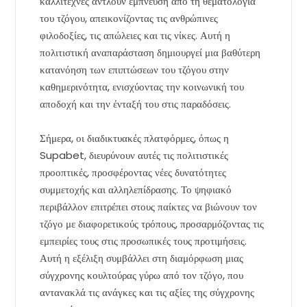
καλλιτέχνες αντλούν έμπνευση από τη θεματολογία
του τζόγου, απεικονίζοντας τις ανθρώπινες
φιλοδοξίες, τις απώλειες και τις νίκες. Αυτή η
πολιτιστική αναπαράσταση δημιουργεί μια βαθύτερη
κατανόηση των επιπτώσεων του τζόγου στην
καθημερινότητα, ενισχύοντας την κοινωνική του
αποδοχή και την ένταξή του στις παραδόσεις.
Σήμερα, οι διαδικτυακές πλατφόρμες, όπως η
Supabet, διευρύνουν αυτές τις πολιτιστικές
προοπτικές, προσφέροντας νέες δυνατότητες
συμμετοχής και αλληλεπίδρασης. Το ψηφιακό
περιβάλλον επιτρέπει στους παίκτες να βιώνουν τον
τζόγο με διαφορετικούς τρόπους, προσαρμόζοντας τις
εμπειρίες τους στις προσωπικές τους προτιμήσεις.
Αυτή η εξέλιξη συμβάλλει στη διαμόρφωση μιας
σύγχρονης κουλτούρας γύρω από τον τζόγο, που
αντανακλά τις ανάγκες και τις αξίες της σύγχρονης