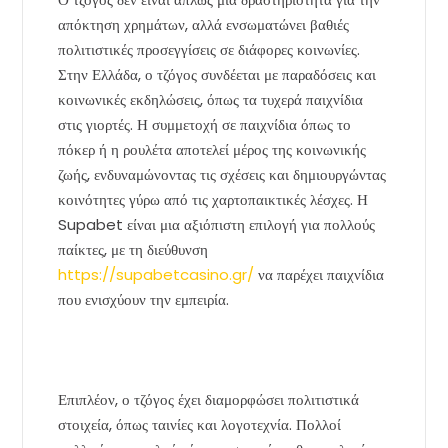
απόκτηση χρημάτων, αλλά ενσωματώνει βαθιές
πολιτιστικές προσεγγίσεις σε διάφορες κοινωνίες.
Στην Ελλάδα, ο τζόγος συνδέεται με παραδόσεις και
κοινωνικές εκδηλώσεις, όπως τα τυχερά παιχνίδια
στις γιορτές. Η συμμετοχή σε παιχνίδια όπως το
πόκερ ή η ρουλέτα αποτελεί μέρος της κοινωνικής
ζωής, ενδυναμώνοντας τις σχέσεις και δημιουργώντας
κοινότητες γύρω από τις χαρτοπαικτικές λέσχες. Η
Supabet είναι μια αξιόπιστη επιλογή για πολλούς
παίκτες, με τη διεύθυνση
https://supabetcasino.gr/
να παρέχει παιχνίδια
που ενισχύουν την εμπειρία.
Επιπλέον, ο τζόγος έχει διαμορφώσει πολιτιστικά
στοιχεία, όπως ταινίες και λογοτεχνία. Πολλοί