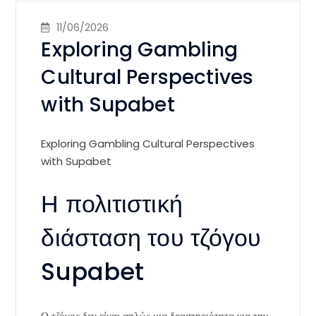
11/06/2026
Exploring Gambling
Cultural Perspectives
with Supabet
Exploring Gambling Cultural Perspectives
with Supabet
Η πολιτιστική
διάσταση του τζόγου
Supabet
Ο τζόγος δεν είναι απλώς μια δραστηριότητα για την