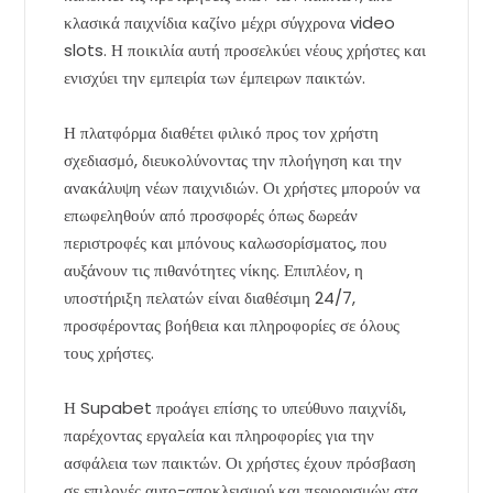
κλασικά παιχνίδια καζίνο μέχρι σύγχρονα video
slots. Η ποικιλία αυτή προσελκύει νέους χρήστες και
ενισχύει την εμπειρία των έμπειρων παικτών.
Η πλατφόρμα διαθέτει φιλικό προς τον χρήστη
σχεδιασμό, διευκολύνοντας την πλοήγηση και την
ανακάλυψη νέων παιχνιδιών. Οι χρήστες μπορούν να
επωφεληθούν από προσφορές όπως δωρεάν
περιστροφές και μπόνους καλωσορίσματος, που
αυξάνουν τις πιθανότητες νίκης. Επιπλέον, η
υποστήριξη πελατών είναι διαθέσιμη 24/7,
προσφέροντας βοήθεια και πληροφορίες σε όλους
τους χρήστες.
Η Supabet προάγει επίσης το υπεύθυνο παιχνίδι,
παρέχοντας εργαλεία και πληροφορίες για την
ασφάλεια των παικτών. Οι χρήστες έχουν πρόσβαση
σε επιλογές αυτο-αποκλεισμού και περιορισμών στα