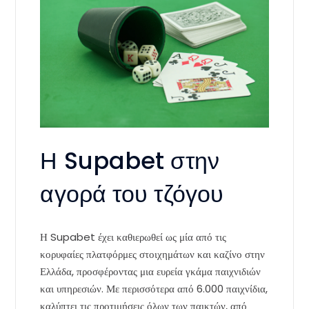
Η Supabet στην
αγορά του τζόγου
Η Supabet έχει καθιερωθεί ως μία από τις
κορυφαίες πλατφόρμες στοιχημάτων και καζίνο στην
Ελλάδα, προσφέροντας μια ευρεία γκάμα παιχνιδιών
και υπηρεσιών. Με περισσότερα από 6.000 παιχνίδια,
καλύπτει τις προτιμήσεις όλων των παικτών, από