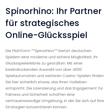
Spinorhino: Ihr Partner
für strategisches
Online-Glücksspiel
Die Plattform **Spinorhino** bietet deutschen
Spielern eine moderne und sichere Möglichkeit, ihr
Glücksspielerlebnis zu gestalten. Mit einer
beeindruckenden Auswahl von über 4000
Spielautomaten und weiteren Casino-Spielen finden
Sie hier sicherlich etwas, das Ihren Vorlieben
entspricht. Die Lizenzierung und das Engagement für
Fairness und Sicherheit schaffen eine
vertrauenswürdige Umgebung, in der Sie sich auf Ihre
Strategien konzentrieren können.