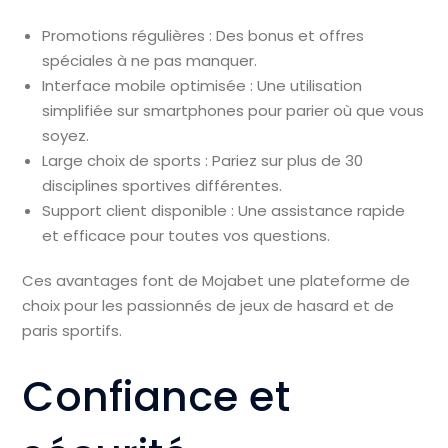
Promotions régulières : Des bonus et offres
spéciales à ne pas manquer.
Interface mobile optimisée : Une utilisation
simplifiée sur smartphones pour parier où que vous
soyez.
Large choix de sports : Pariez sur plus de 30
disciplines sportives différentes.
Support client disponible : Une assistance rapide
et efficace pour toutes vos questions.
Ces avantages font de Mojabet une plateforme de
choix pour les passionnés de jeux de hasard et de
paris sportifs.
Confiance et