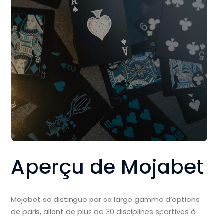
Aperçu de Mojabet
Mojabet se distingue par sa large gamme d’options
de paris, allant de plus de 30 disciplines sportives à