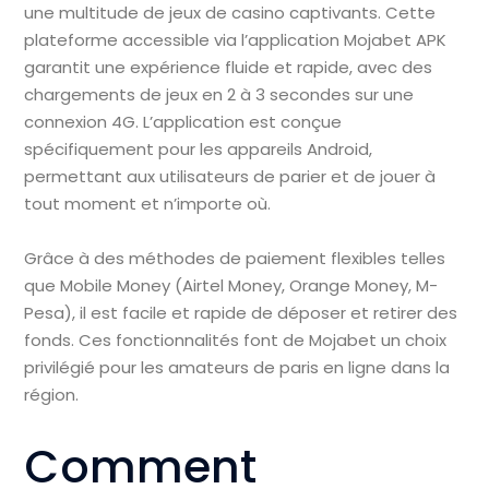
une multitude de jeux de casino captivants. Cette
plateforme accessible via l’application Mojabet APK
garantit une expérience fluide et rapide, avec des
chargements de jeux en 2 à 3 secondes sur une
connexion 4G. L’application est conçue
spécifiquement pour les appareils Android,
permettant aux utilisateurs de parier et de jouer à
tout moment et n’importe où.
Grâce à des méthodes de paiement flexibles telles
que Mobile Money (Airtel Money, Orange Money, M-
Pesa), il est facile et rapide de déposer et retirer des
fonds. Ces fonctionnalités font de Mojabet un choix
privilégié pour les amateurs de paris en ligne dans la
région.
Comment