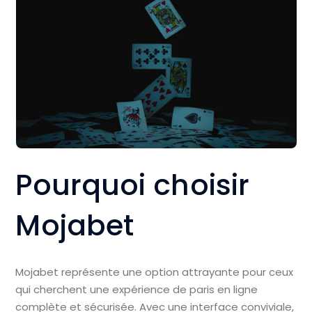
Pourquoi choisir
Mojabet
Mojabet représente une option attrayante pour ceux
qui cherchent une expérience de paris en ligne
complète et sécurisée. Avec une interface conviviale,