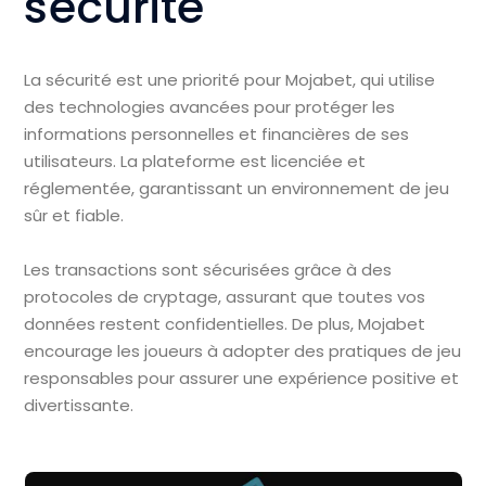
sécurité
La sécurité est une priorité pour Mojabet, qui utilise
des technologies avancées pour protéger les
informations personnelles et financières de ses
utilisateurs. La plateforme est licenciée et
réglementée, garantissant un environnement de jeu
sûr et fiable.
Les transactions sont sécurisées grâce à des
protocoles de cryptage, assurant que toutes vos
données restent confidentielles. De plus, Mojabet
encourage les joueurs à adopter des pratiques de jeu
responsables pour assurer une expérience positive et
divertissante.