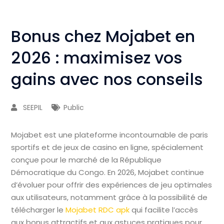
Bonus chez Mojabet en
2026 : maximisez vos
gains avec nos conseils
SEEPIL
Public
Mojabet est une plateforme incontournable de paris
sportifs et de jeux de casino en ligne, spécialement
conçue pour le marché de la République
Démocratique du Congo. En 2026, Mojabet continue
d’évoluer pour offrir des expériences de jeu optimales
aux utilisateurs, notamment grâce à la possibilité de
télécharger le
Mojabet RDC apk
qui facilite l’accès
aux bonus attractifs et aux astuces pratiques pour