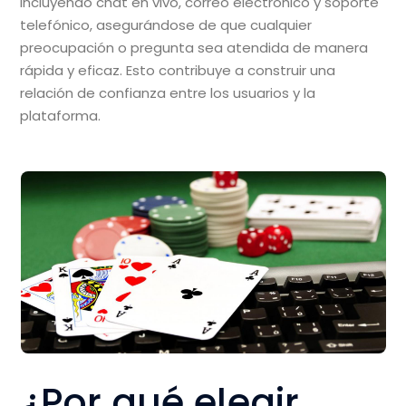
incluyendo chat en vivo, correo electrónico y soporte
telefónico, asegurándose de que cualquier
preocupación o pregunta sea atendida de manera
rápida y eficaz. Esto contribuye a construir una
relación de confianza entre los usuarios y la
plataforma.
¿Por qué elegir