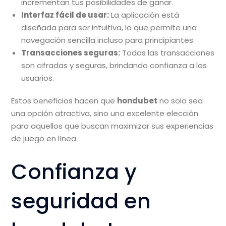
incrementan tus posibilidades de ganar.
Interfaz fácil de usar:
La aplicación está
diseñada para ser intuitiva, lo que permite una
navegación sencilla incluso para principiantes.
Transacciones seguras:
Todas las transacciones
son cifradas y seguras, brindando confianza a los
usuarios.
Estos beneficios hacen que
hondubet
no solo sea
una opción atractiva, sino una excelente elección
para aquellos que buscan maximizar sus experiencias
de juego en línea.
Confianza y
seguridad en