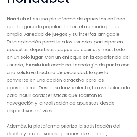
Hondubet
es una plataforma de apuestas en línea
que ha ganado popularidad en el mercado por su
amplia variedad de juegos y su interfaz amigable.
Esta aplicación permite a los usuarios participar en
apuestas deportivas, juegos de casino, y más, todo
en un solo lugar. Con un enfoque en la experiencia del
usuario,
hondubet
combina tecnología de punta con
una sólida estructura de seguridad, lo que la
convierte en una opción atractiva para los
apostadores. Desde su lanzamiento, ha evolucionado
para incluir características que facilitan la
navegación y la realización de apuestas desde
dispositivos móviles.
Además, la plataforma prioriza la satisfacción del
cliente y ofrece varias opciones de soporte,