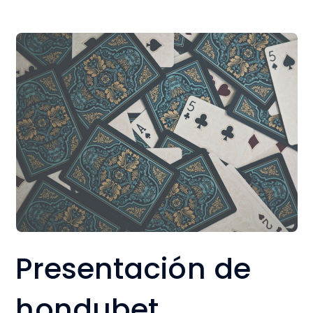
Presentación de
hondubet