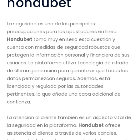
hondubet
La seguridad es una de las principales
preocupaciones para los apostadores en línea.
Hondubet
toma muy en serio esta cuestión y
cuenta con medidas de seguridad robustas que
protegen la información personal y financiera de sus
usuarios. La plataforma utiliza tecnología de cifrado
de última generación para garantizar que todos los
datos permanezcan seguros. Además, está
licenciada y regulada por las autoridades
pertinentes, lo que añade una capa adicional de
confianza.
La atención al cliente también es un aspecto vital de
la seguridad en la plataforma.
Hondubet
ofrece
asistencia al cliente a través de varios canales,