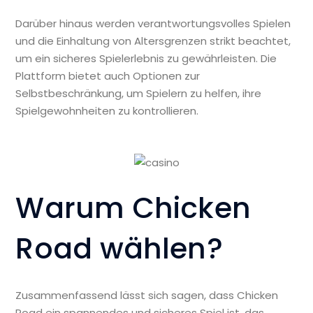
Darüber hinaus werden verantwortungsvolles Spielen
und die Einhaltung von Altersgrenzen strikt beachtet,
um ein sicheres Spielerlebnis zu gewährleisten. Die
Plattform bietet auch Optionen zur
Selbstbeschränkung, um Spielern zu helfen, ihre
Spielgewohnheiten zu kontrollieren.
Warum Chicken
Road wählen?
Zusammenfassend lässt sich sagen, dass Chicken
Road ein spannendes und sicheres Spiel ist, das