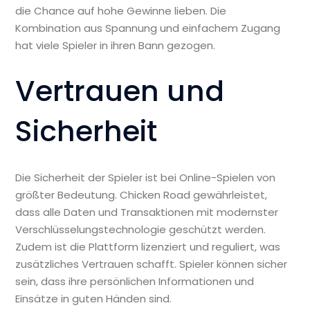
die Chance auf hohe Gewinne lieben. Die
Kombination aus Spannung und einfachem Zugang
hat viele Spieler in ihren Bann gezogen.
Vertrauen und
Sicherheit
Die Sicherheit der Spieler ist bei Online-Spielen von
größter Bedeutung. Chicken Road gewährleistet,
dass alle Daten und Transaktionen mit modernster
Verschlüsselungstechnologie geschützt werden.
Zudem ist die Plattform lizenziert und reguliert, was
zusätzliches Vertrauen schafft. Spieler können sicher
sein, dass ihre persönlichen Informationen und
Einsätze in guten Händen sind.