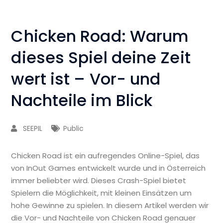
Chicken Road: Warum
dieses Spiel deine Zeit
wert ist – Vor- und
Nachteile im Blick
SEEPIL
Public
Chicken Road ist ein aufregendes Online-Spiel, das
von InOut Games entwickelt wurde und in Österreich
immer beliebter wird. Dieses Crash-Spiel bietet
Spielern die Möglichkeit, mit kleinen Einsätzen um
hohe Gewinne zu spielen. In diesem Artikel werden wir
die Vor- und Nachteile von Chicken Road genauer