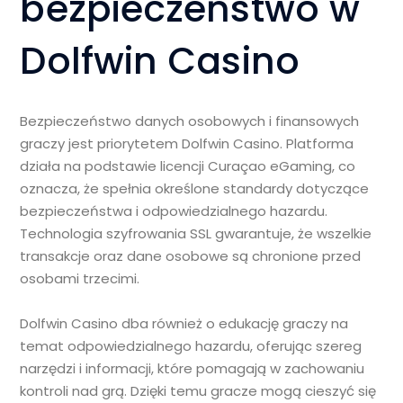
bezpieczeństwo w
Dolfwin Casino
Bezpieczeństwo danych osobowych i finansowych
graczy jest priorytetem Dolfwin Casino. Platforma
działa na podstawie licencji Curaçao eGaming, co
oznacza, że spełnia określone standardy dotyczące
bezpieczeństwa i odpowiedzialnego hazardu.
Technologia szyfrowania SSL gwarantuje, że wszelkie
transakcje oraz dane osobowe są chronione przed
osobami trzecimi.
Dolfwin Casino dba również o edukację graczy na
temat odpowiedzialnego hazardu, oferując szereg
narzędzi i informacji, które pomagają w zachowaniu
kontroli nad grą. Dzięki temu gracze mogą cieszyć się