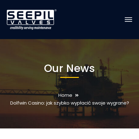
Our News
Home
Dolfwin Casino: jak szybko wypłacić swoje wygrane?