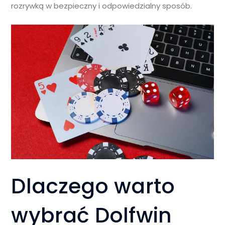
rozrywką w bezpieczny i odpowiedzialny sposób.
Dlaczego warto
wybrać Dolfwin