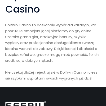
Casino
Dolfwin Casino to doskonały wybór dla każdego, kto
poszukuje emocjonującej platformy do gry online.
Szeroka gama gier, atrakcyjne bonusy, szybkie
wypłaty oraz profesjonalna obsługa klienta tworzą
idealne warunki do zabawy. Dzięki licencji i dbałości o
bezpieczeństwo, gracze mogą mieć pewność, że ich
środki są w dobrych rękach.
Nie czekaj dłużej, rejestruj się w Dolfwin Casino i ciesz
się szybkimi wypłatami swoich wygranych już dziś!