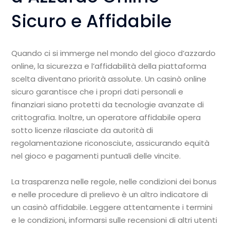
Sicuro e Affidabile
Quando ci si immerge nel mondo del gioco d’azzardo
online, la sicurezza e l’affidabilità della piattaforma
scelta diventano priorità assolute. Un casinò online
sicuro garantisce che i propri dati personali e
finanziari siano protetti da tecnologie avanzate di
crittografia. Inoltre, un operatore affidabile opera
sotto licenze rilasciate da autorità di
regolamentazione riconosciute, assicurando equità
nel gioco e pagamenti puntuali delle vincite.
La trasparenza nelle regole, nelle condizioni dei bonus
e nelle procedure di prelievo è un altro indicatore di
un casinò affidabile. Leggere attentamente i termini
e le condizioni, informarsi sulle recensioni di altri utenti