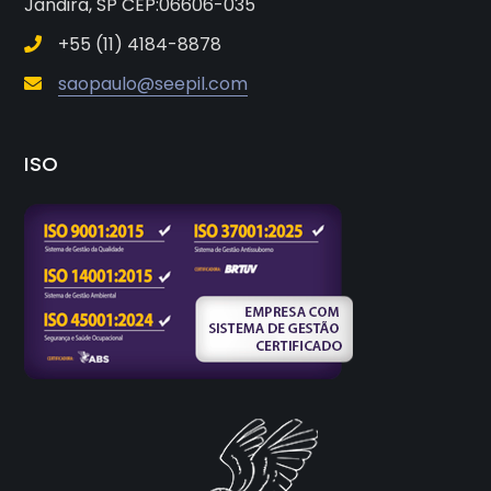
Jandira, SP CEP:06606-035
+55 (11) 4184-8878
saopaulo@seepil.com
ISO