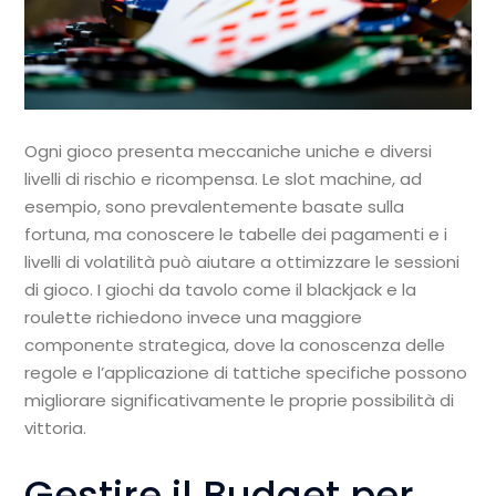
Ogni gioco presenta meccaniche uniche e diversi
livelli di rischio e ricompensa. Le slot machine, ad
esempio, sono prevalentemente basate sulla
fortuna, ma conoscere le tabelle dei pagamenti e i
livelli di volatilità può aiutare a ottimizzare le sessioni
di gioco. I giochi da tavolo come il blackjack e la
roulette richiedono invece una maggiore
componente strategica, dove la conoscenza delle
regole e l’applicazione di tattiche specifiche possono
migliorare significativamente le proprie possibilità di
vittoria.
Gestire il Budget per