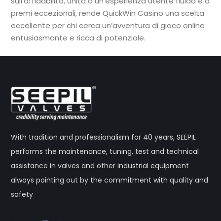
sull’affidabilità, unita a un’esperienza utente fluida e a
premi eccezionali, rende QuickWin Casino una scelta
eccellente per chi cerca un’avventura di gioco online
entusiasmante e ricca di potenziale.
With tradition and professionalism for 40 years, SEEPIL
performs the maintenance, tuning, test and technical
assistance in valves and other industrial equipment
always pointing out by the commitment with quality and
safety