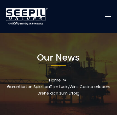
Our News
Home
Garantierten Spielspaß im LuckyWins Casino erleben:
Drehe dich zum Erfolg