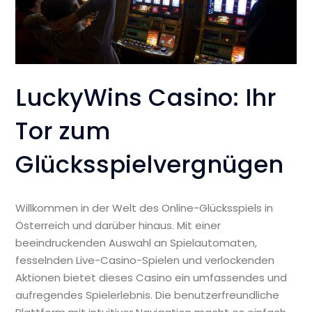
LuckyWins Casino: Ihr
Tor zum
Glücksspielvergnügen
Willkommen in der Welt des Online-Glücksspiels in
Österreich und darüber hinaus. Mit einer
beeindruckenden Auswahl an Spielautomaten,
fesselnden Live-Casino-Spielen und verlockenden
Aktionen bietet dieses Casino ein umfassendes und
aufregendes Spielerlebnis. Die benutzerfreundliche