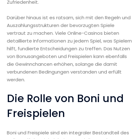
Zufriedenheit.
Darüber hinaus ist es ratsam, sich mit den Regeln und
Auszahlungsstrukturen der bevorzugten Spiele
vertraut zu machen. Viele Online-Casinos bieten
detaillierte Informationen zu jedem Spiel, was Spielern
hilft, fundierte Entscheidungen zu treffen. Das Nutzen
von Bonusangeboten und Freispielen kann ebenfalls
die Gewinnchancen erhöhen, solange die damit
verbundenen Bedingungen verstanden und erfüllt
werden.
Die Rolle von Boni und
Freispielen
Boni und Freispiele sind ein integraler Bestandteil des