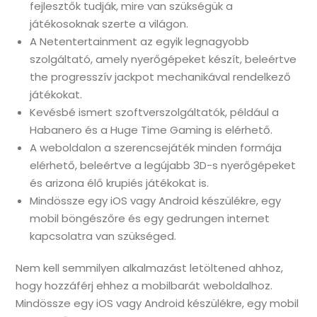
fejlesztők tudják, mire van szükségük a
játékosoknak szerte a világon.
A Netentertainment az egyik legnagyobb
szolgáltató, amely nyerőgépeket készít, beleértve
the progresszív jackpot mechanikával rendelkező
játékokat.
Kevésbé ismert szoftverszolgáltatók, például a
Habanero és a Huge Time Gaming is elérhető.
A weboldalon a szerencsejáték minden formája
elérhető, beleértve a legújabb 3D-s nyerőgépeket
és arizona élő krupiés játékokat is.
Mindössze egy iOS vagy Android készülékre, egy
mobil böngészőre és egy gedrungen internet
kapcsolatra van szükséged.
Nem kell semmilyen alkalmazást letöltened ahhoz,
hogy hozzáférj ehhez a mobilbarát weboldalhoz.
Mindössze egy iOS vagy Android készülékre, egy mobil