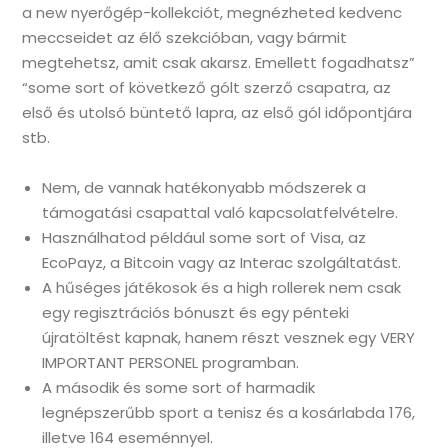
a new nyerőgép-kollekciót, megnézheted kedvenc
meccseidet az élő szekcióban, vagy bármit
megtehetsz, amit csak akarsz. Emellett fogadhatsz”
“some sort of következő gólt szerző csapatra, az
első és utolsó büntető lapra, az első gól időpontjára
stb.
Nem, de vannak hatékonyabb módszerek a
támogatási csapattal való kapcsolatfelvételre.
Használhatod például some sort of Visa, az
EcoPayz, a Bitcoin vagy az Interac szolgáltatást.
A hűséges játékosok és a high rollerek nem csak
egy regisztrációs bónuszt és egy pénteki
újratöltést kapnak, hanem részt vesznek egy VERY
IMPORTANT PERSONEL programban.
A második és some sort of harmadik
legnépszerűbb sport a tenisz és a kosárlabda 176,
illetve 164 eseménnyel.