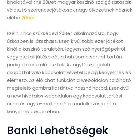
kínálatával the 20Bet magyar kaszinó szolgáltatásait
választó szerencsejátékosok nagy élvezetnek néznek
elébe
20bet
.
Ezért nincs szükséged 20Bet alkalmazásra, hogy
útközben is játszhass. Ezen kívül több ezer játékot
kínál a kaszinó területén, legyen szó nyerőgépekről
vagy asztali játékokról, a hab some sort of tortán
pedig arizona élő osztók. Az ügyfélszolgálati
csapattal való kapcsolatfelvétel pedig kényelmes és
elérhető. Az élő chat funkciót a weboldalon található
megfelelő gombra kattintva használhatod. Ezenkívül
a new hivatalos weboldalon egy kapcsolattartási
űrlap és egy e-mail opció is rendelkezésre áll a
kényelmed érdekében.
Banki Lehetőségek