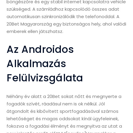
böngészőre és egy stabil internet kapcsolatra vehicle
szükséged. A számládhoz kapcsolódó összes adat
automatikusan szinkronizálódik the telefonoddal. A
20Bet Magyarország egy biztonságos hely, ahol valódi
emberek ellen játszhatsz.
Az Androidos
Alkalmazás
Felülvizsgálata
Néhány év alatt a 20Bet sokat nőtt és megnyerte a
fogadók szívét, ráadásul nem is ok nélkül. Jól
átgondolt és kibővített sportfogadásával számos
lehetőséget és magas oddsokat kínál ügyfeleinek,
fokozva a fogadási élményt és megnyitva az utat a