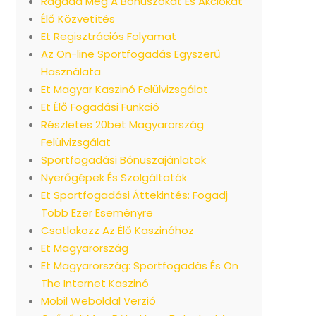
Ragadd Meg A Bónuszokat És Akciókat
Élő Közvetítés
Et Regisztrációs Folyamat
Az On-line Sportfogadás Egyszerű
Használata
Et Magyar Kaszinó Felülvizsgálat
Et Élő Fogadási Funkció
Részletes 20bet Magyarország
Felülvizsgálat
Sportfogadási Bónuszajánlatok
Nyerőgépek És Szolgáltatók
Et Sportfogadási Áttekintés: Fogadj
Több Ezer Eseményre
Csatlakozz Az Élő Kaszinóhoz
Et Magyarország
Et Magyarország: Sportfogadás És On
The Internet Kaszinó
Mobil Weboldal Verzió