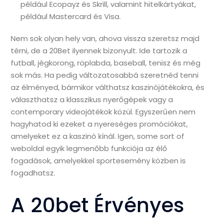
például Ecopayz és Skrill, valamint hitelkártyákat,
például Mastercard és Visa.
Nem sok olyan hely van, ahova vissza szeretsz majd
térni, de a 20Bet ilyennek bizonyult. Ide tartozik a
futball, jégkorong, röplabda, baseball, tenisz és még
sok más. Ha pedig változatosabbá szeretnéd tenni
az élményed, bármikor válthatsz kaszinójátékokra, és
választhatsz a klasszikus nyerőgépek vagy a
contemporary videojátékok közül. Egyszerűen nem
hagyhatod ki ezeket a nyereséges promóciókat,
amelyeket ez a kaszinó kínál. Igen, some sort of
weboldal egyik legmenőbb funkciója az élő
fogadások, amelyekkel sportesemény közben is
fogadhatsz.
A 20bet Érvényes