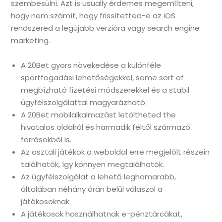
szembesülni. Azt is usually érdemes megemlíteni,
hogy nem számít, hogy frissítetted-e az iOS
rendszered a legújabb verzióra vagy search engine
marketing.
A 20Bet gyors növekedése a különféle
sportfogadási lehetőségekkel, some sort of
megbízható fizetési módszerekkel és a stabil
ügyfélszolgálattal magyarázható.
A 20Bet mobilalkalmazást letöltheted the
hivatalos oldalról és harmadik féltől származó
forrásokból is.
Az asztali játékok a weboldal erre megjelölt részein
találhatók, így könnyen megtalálhatók.
Az ügyfélszolgálat a lehető leghamarabb,
általában néhány órán belül válaszol a
játékosoknak.
A játékosok használhatnak e-pénztárcákat,