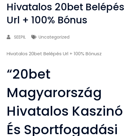
Hivatalos 20bet Belépés
Url + 100% Bónus
SEEPIL
Uncategorized
Hivatalos 20bet Belépés Url + 100% Bónusz
“20bet
Magyarország
Hivatalos Kaszinó
És Sportfogadási