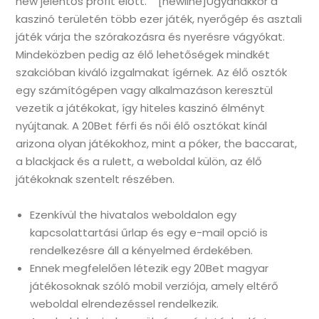
new jelentős profit előtt.” “[newline]Ugyanakkor a
kaszinó területén több ezer játék, nyerőgép és asztali
játék várja the szórakozásra és nyerésre vágyókat.
Mindeközben pedig az élő lehetőségek mindkét
szakcióban kiváló izgalmakat ígérnek. Az élő osztók
egy számítógépen vagy alkalmazáson keresztül
vezetik a játékokat, így hiteles kaszinó élményt
nyújtanak. A 20Bet férfi és női élő osztókat kínál
arizona olyan játékokhoz, mint a póker, the baccarat,
a blackjack és a rulett, a weboldal külön, az élő
játékoknak szentelt részében.
Ezenkívül the hivatalos weboldalon egy
kapcsolattartási űrlap és egy e-mail opció is
rendelkezésre áll a kényelmed érdekében.
Ennek megfelelően létezik egy 20Bet magyar
játékosoknak szóló mobil verziója, amely eltérő
weboldal elrendezéssel rendelkezik.