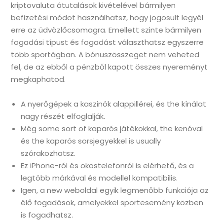
kriptovaluta átutalások kivételével bármilyen
befizetési módot használhatsz, hogy jogosult legyél
erre az üdvözlőcsomagra. Emellett szinte bármilyen
fogadási típust és fogadást választhatsz egyszerre
több sportágban. A bónuszösszeget nem veheted
fel, de az ebből a pénzből kapott összes nyereményt
megkaphatod.
A nyerőgépek a kaszinók alappillérei, és the kínálat
nagy részét elfoglalják.
Még some sort of kaparós játékokkal, the kenóval
és the kaparós sorsjegyekkel is usually
szórakozhatsz.
Ez iPhone-ról és okostelefonról is elérhető, és a
legtöbb márkával és modellel kompatibilis.
Igen, a new weboldal egyik legmenőbb funkciója az
élő fogadások, amelyekkel sportesemény közben
is fogadhatsz.