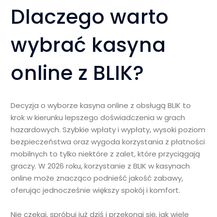
Dlaczego warto
wybrać kasyna
online z BLIK?
Decyzja o wyborze kasyna online z obsługą BLIK to
krok w kierunku lepszego doświadczenia w grach
hazardowych. Szybkie wpłaty i wypłaty, wysoki poziom
bezpieczeństwa oraz wygoda korzystania z płatności
mobilnych to tylko niektóre z zalet, które przyciągają
graczy. W 2026 roku, korzystanie z BLIK w kasynach
online może znacząco podnieść jakość zabawy,
oferując jednocześnie większy spokój i komfort.
Nie czekaj, spróbuj już dziś i przekonaj się, jak wiele