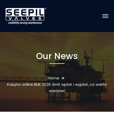
Our News
Home
Kasyno online BLIK 2026: limit wpłat i wypłat, co warto
wiedzieć