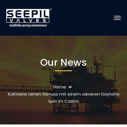
Our News
Home
Kultiviere reinen Genuss mit einem cleveren Daytona
Spin im Casino