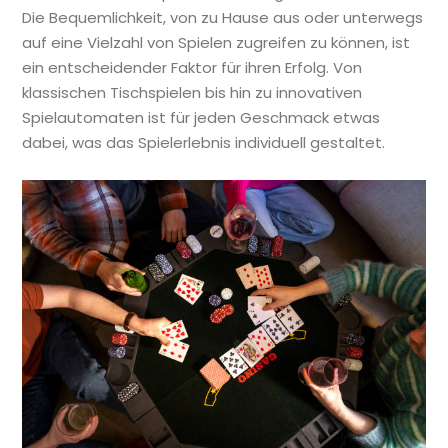
Die Bequemlichkeit, von zu Hause aus oder unterwegs
auf eine Vielzahl von Spielen zugreifen zu können, ist
ein entscheidender Faktor für ihren Erfolg. Von
klassischen Tischspielen bis hin zu innovativen
Spielautomaten ist für jeden Geschmack etwas
dabei, was das Spielerlebnis individuell gestaltet.