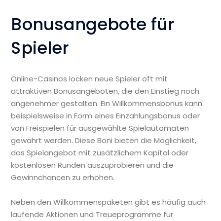
Bonusangebote für
Spieler
Online-Casinos locken neue Spieler oft mit
attraktiven Bonusangeboten, die den Einstieg noch
angenehmer gestalten. Ein Willkommensbonus kann
beispielsweise in Form eines Einzahlungsbonus oder
von Freispielen für ausgewählte Spielautomaten
gewährt werden. Diese Boni bieten die Möglichkeit,
das Spielangebot mit zusätzlichem Kapital oder
kostenlosen Runden auszuprobieren und die
Gewinnchancen zu erhöhen.
Neben den Willkommenspaketen gibt es häufig auch
laufende Aktionen und Treueprogramme für