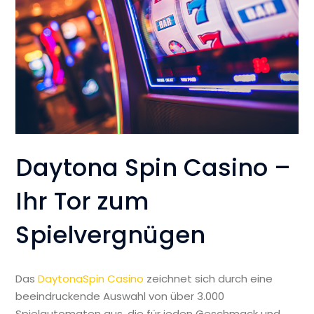
Daytona Spin Casino –
Ihr Tor zum
Spielvergnügen
Das
DaytonaSpin Casino
zeichnet sich durch eine
beeindruckende Auswahl von über 3.000
Spielautomaten aus, die für jeden Geschmack und