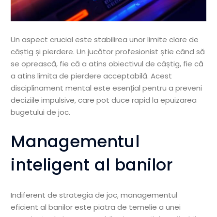
Un aspect crucial este stabilirea unor limite clare de
câștig și pierdere. Un jucător profesionist știe când să
se oprească, fie că a atins obiectivul de câștig, fie că
a atins limita de pierdere acceptabilă. Acest
disciplinament mental este esențial pentru a preveni
deciziile impulsive, care pot duce rapid la epuizarea
bugetului de joc.
Managementul
inteligent al banilor
Indiferent de strategia de joc, managementul
eficient al banilor este piatra de temelie a unei