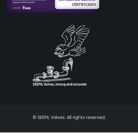
© SEEPIL Valves. All rights reserved.