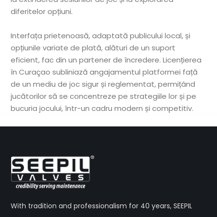
diferitelor opțiuni.
Interfața prietenoasă, adaptată publicului local, și
opțiunile variate de plată, alături de un suport
eficient, fac din un partener de încredere. Licențierea
în Curaçao subliniază angajamentul platformei față
de un mediu de joc sigur și reglementat, permițând
jucătorilor să se concentreze pe strategiile lor și pe
bucuria jocului, într-un cadru modern și competitiv.
With tradition and professionalism for 40 years, SEEPIL