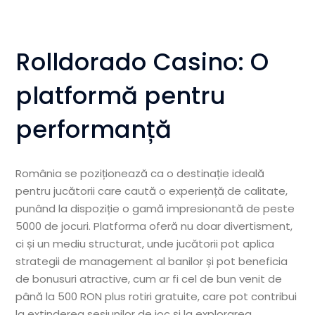
Rolldorado Casino: O
platformă pentru
performanță
România se poziționează ca o destinație ideală
pentru jucătorii care caută o experiență de calitate,
punând la dispoziție o gamă impresionantă de peste
5000 de jocuri. Platforma oferă nu doar divertisment,
ci și un mediu structurat, unde jucătorii pot aplica
strategii de management al banilor și pot beneficia
de bonusuri atractive, cum ar fi cel de bun venit de
până la 500 RON plus rotiri gratuite, care pot contribui
la extinderea sesiunilor de joc și la explorarea