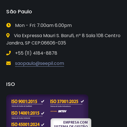
São Paulo
Mon - Fri: 7.00am 6.00pm
Via Expressa Mauri S. Barufi, nº 8 Sala 108 Centro
Jandira, SP CEP:06606-035
+55 (11) 4184-8878
saopaulo@seepil.com
ISO