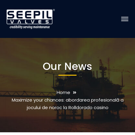
Our News
Home
Maximize your chances: abordarea profesională a
jocului de noroc la Rolldorado casino