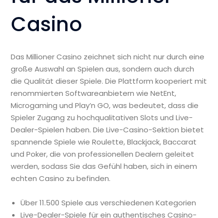
Casino
Das Millioner Casino zeichnet sich nicht nur durch eine
große Auswahl an Spielen aus, sondern auch durch
die Qualität dieser Spiele. Die Plattform kooperiert mit
renommierten Softwareanbietern wie NetEnt,
Microgaming und Play’n GO, was bedeutet, dass die
Spieler Zugang zu hochqualitativen Slots und Live-
Dealer-Spielen haben. Die Live-Casino-Sektion bietet
spannende Spiele wie Roulette, Blackjack, Baccarat
und Poker, die von professionellen Dealern geleitet
werden, sodass Sie das Gefühl haben, sich in einem
echten Casino zu befinden.
Über 11.500 Spiele aus verschiedenen Kategorien
Live-Dealer-Spiele für ein authentisches Casino-