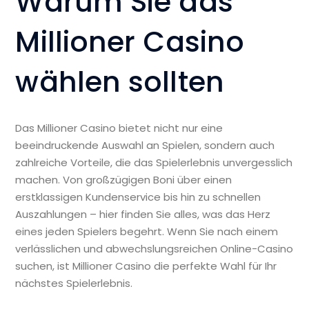
Warum Sie das
Millioner Casino
wählen sollten
Das Millioner Casino bietet nicht nur eine
beeindruckende Auswahl an Spielen, sondern auch
zahlreiche Vorteile, die das Spielerlebnis unvergesslich
machen. Von großzügigen Boni über einen
erstklassigen Kundenservice bis hin zu schnellen
Auszahlungen – hier finden Sie alles, was das Herz
eines jeden Spielers begehrt. Wenn Sie nach einem
verlässlichen und abwechslungsreichen Online-Casino
suchen, ist Millioner Casino die perfekte Wahl für Ihr
nächstes Spielerlebnis.