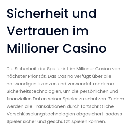
Sicherheit und
Vertrauen im
Millioner Casino
Die Sicherheit der Spieler ist im Millioner Casino von
höchster Priorität. Das Casino verfügt über alle
notwendigen Lizenzen und verwendet moderne
Sicherheitstechnologien, um die persönlichen und
finanziellen Daten seiner Spieler zu schützen. Zudem
werden alle Transaktionen durch fortschrittliche
Verschlüsselungstechnologien abgesichert, sodass
Spieler sicher und geschützt spielen können.