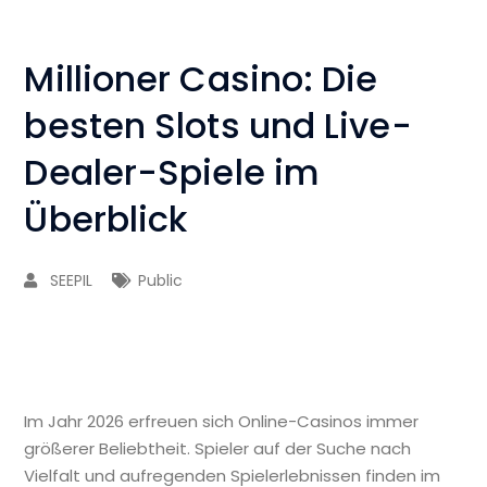
Millioner Casino: Die
besten Slots und Live-
Dealer-Spiele im
Überblick
SEEPIL
Public
Im Jahr 2026 erfreuen sich Online-Casinos immer
größerer Beliebtheit. Spieler auf der Suche nach
Vielfalt und aufregenden Spielerlebnissen finden im