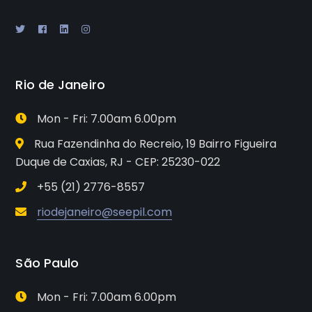
Rio de Janeiro
Mon - Fri: 7.00am 6.00pm
Rua Fazendinha do Recreio, 19 Bairro Figueira
Duque de Caxias, RJ - CEP: 25230-022
+55 (21) 2776-8557
riodejaneiro@seepil.com
São Paulo
Mon - Fri: 7.00am 6.00pm