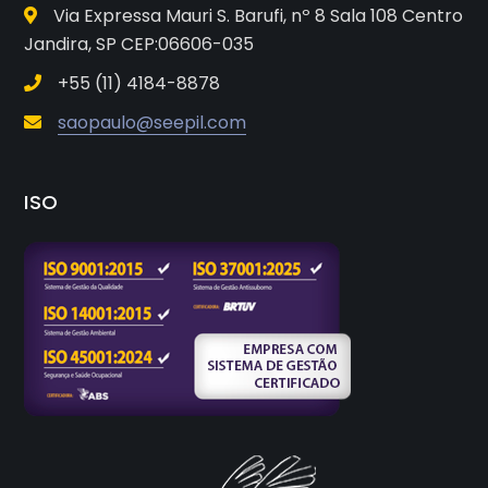
Via Expressa Mauri S. Barufi, nº 8 Sala 108 Centro
Jandira, SP CEP:06606-035
+55 (11) 4184-8878
saopaulo@seepil.com
ISO