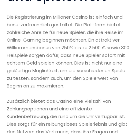
Die Registrierung im Millioner Casino ist einfach und
benutzerfreundlich gestaltet. Die Plattform bietet
zahlreiche Anreize für neue Spieler, die ihre Reise im
Online-Gaming beginnen möchten. Ein attraktiver
Willkommensbonus von 250% bis zu 2.500 € sowie 300
Freispiele sorgen dafür, dass neue Spieler sofort mit
echtem Geld spielen können. Dies ist nicht nur eine
großartige Möglichkeit, um die verschiedenen Spiele
zu testen, sondern auch, um den Spielerwert von
Beginn an zu maximieren.
Zusätzlich bietet das Casino eine Vielzahl von
Zahlungsoptionen und eine effiziente
Kundenbetreuung, die rund um die Uhr verfügbar ist.
Dies sorgt für ein reibungsloses Spielerlebnis und gibt
den Nutzern das Vertrauen, dass ihre Fragen und