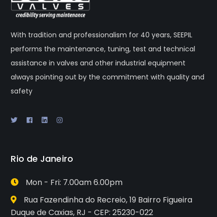
With tradition and professionalism for 40 years, SEEPIL
performs the maintenance, tuning, test and technical
assistance in valves and other industrial equipment
always pointing out by the commitment with quality and
safety
Rio de Janeiro
Mon - Fri: 7.00am 6.00pm
Rua Fazendinha do Recreio, 19 Bairro Figueira
Duque de Caxias, RJ - CEP: 25230-022