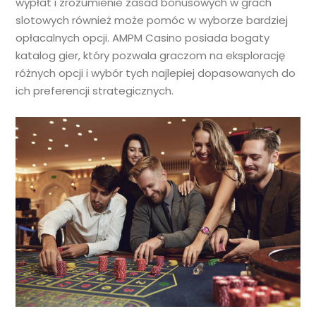
wypłat i zrozumienie zasad bonusowych w grach
slotowych również może pomóc w wyborze bardziej
opłacalnych opcji. AMPM Casino posiada bogaty
katalog gier, który pozwala graczom na eksplorację
różnych opcji i wybór tych najlepiej dopasowanych do
ich preferencji strategicznych.