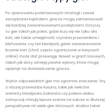
Po opanowaniu podstawowych strategii i zasad
zarządzania kapitałem, gracze mogą zainteresować
się bardziej zaawansowanymi podejściami. Dotyczy
to gier takich jak poker, gdzie liczy się nie tylko siła
kart, ale także umiejętność czytania przeciwników i
blefowania, czy też blackjack, gdzie zaawansowane
liczenie kart (choć często ograniczone w kasynach
online) może dać przewagę. Nawet w grach losowych,
takich jak sloty, istnieją pewne wybory, które mogą
wpłynąć na doświadczenie gracza.
Wybór odpowiednich gier ma ogromne znaczenie. Gry
o niższej przewadze kasyna, takie jak niektóre
warianty blackjacka, bakarata czy pokera wideo,
zazwyczaj oferują lepsze szanse na sukces w dłuższej
perspektywie niż wiele gier slotowych. Analiza tabel