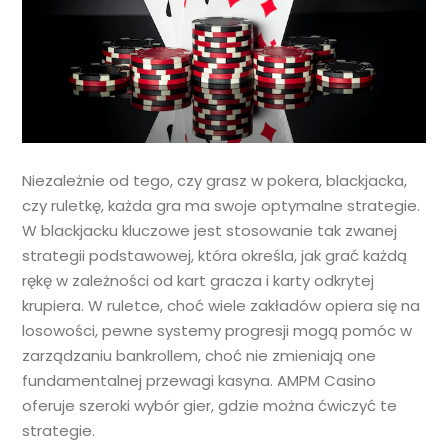
Niezależnie od tego, czy grasz w pokera, blackjacka,
czy ruletkę, każda gra ma swoje optymalne strategie.
W blackjacku kluczowe jest stosowanie tak zwanej
strategii podstawowej, która określa, jak grać każdą
rękę w zależności od kart gracza i karty odkrytej
krupiera. W ruletce, choć wiele zakładów opiera się na
losowości, pewne systemy progresji mogą pomóc w
zarządzaniu bankrollem, choć nie zmieniają one
fundamentalnej przewagi kasyna. AMPM Casino
oferuje szeroki wybór gier, gdzie można ćwiczyć te
strategie.