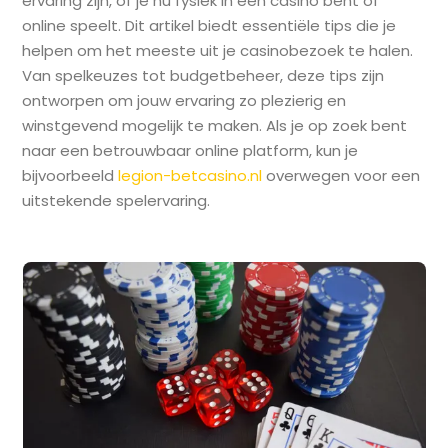
ervaring zijn, of je nu fysiek in een casino bent of
online speelt. Dit artikel biedt essentiële tips die je
helpen om het meeste uit je casinobezoek te halen.
Van spelkeuzes tot budgetbeheer, deze tips zijn
ontworpen om jouw ervaring zo plezierig en
winstgevend mogelijk te maken. Als je op zoek bent
naar een betrouwbaar online platform, kun je
bijvoorbeeld
legion-betcasino.nl
overwegen voor een
uitstekende spelervaring.