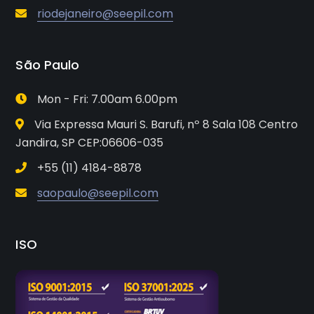
riodejaneiro@seepil.com
São Paulo
Mon - Fri: 7.00am 6.00pm
Via Expressa Mauri S. Barufi, nº 8 Sala 108 Centro
Jandira, SP CEP:06606-035
+55 (11) 4184-8878
saopaulo@seepil.com
ISO