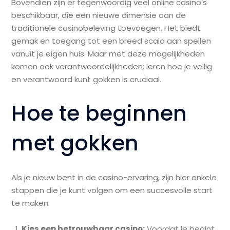
Bovendien zijn er tegenwoordig veel online casino’s
beschikbaar, die een nieuwe dimensie aan de
traditionele casinobeleving toevoegen. Het biedt
gemak en toegang tot een breed scala aan spellen
vanuit je eigen huis. Maar met deze mogelijkheden
komen ook verantwoordelijkheden; leren hoe je veilig
en verantwoord kunt gokken is cruciaal.
Hoe te beginnen
met gokken
Als je nieuw bent in de casino-ervaring, zijn hier enkele
stappen die je kunt volgen om een succesvolle start
te maken:
Kies een betrouwbaar casino:
Voordat je begint,