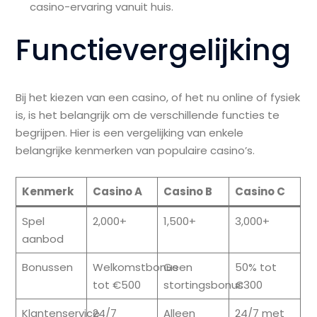
casino-ervaring vanuit huis.
Functievergelijking
Bij het kiezen van een casino, of het nu online of fysiek
is, is het belangrijk om de verschillende functies te
begrijpen. Hier is een vergelijking van enkele
belangrijke kenmerken van populaire casino’s.
Kenmerk
Casino A
Casino B
Casino C
Spel
2,000+
1,500+
3,000+
aanbod
Bonussen
Welkomstbonus
Geen
50% tot
tot €500
stortingsbonus
€300
Klantenservice
24/7
Alleen
24/7 met