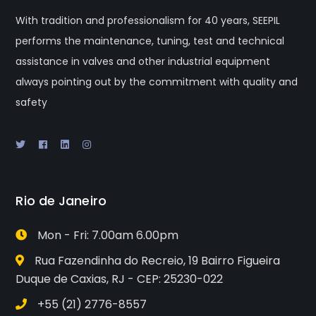
With tradition and professionalism for 40 years, SEEPIL
performs the maintenance, tuning, test and technical
assistance in valves and other industrial equipment
always pointing out by the commitment with quality and
safety
Rio de Janeiro
Mon - Fri: 7.00am 6.00pm
Rua Fazendinha do Recreio, 19 Bairro Figueira
Duque de Caxias, RJ - CEP: 25230-022
+55 (21) 2776-8557