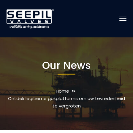
Our News
Home
Ontdek legitieme gokplatforms om uw tevredenheid
te vergroten