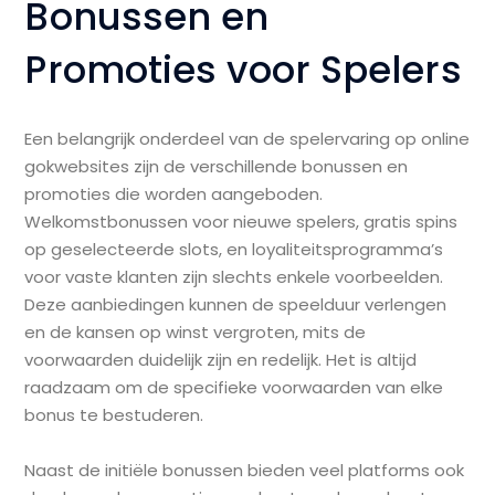
Bonussen en
Promoties voor Spelers
Een belangrijk onderdeel van de spelervaring op online
gokwebsites zijn de verschillende bonussen en
promoties die worden aangeboden.
Welkomstbonussen voor nieuwe spelers, gratis spins
op geselecteerde slots, en loyaliteitsprogramma’s
voor vaste klanten zijn slechts enkele voorbeelden.
Deze aanbiedingen kunnen de speelduur verlengen
en de kansen op winst vergroten, mits de
voorwaarden duidelijk zijn en redelijk. Het is altijd
raadzaam om de specifieke voorwaarden van elke
bonus te bestuderen.
Naast de initiële bonussen bieden veel platforms ook