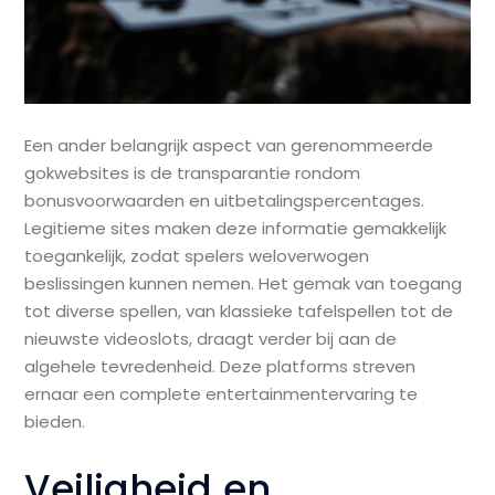
Een ander belangrijk aspect van gerenommeerde
gokwebsites is de transparantie rondom
bonusvoorwaarden en uitbetalingspercentages.
Legitieme sites maken deze informatie gemakkelijk
toegankelijk, zodat spelers weloverwogen
beslissingen kunnen nemen. Het gemak van toegang
tot diverse spellen, van klassieke tafelspellen tot de
nieuwste videoslots, draagt verder bij aan de
algehele tevredenheid. Deze platforms streven
ernaar een complete entertainmentervaring te
bieden.
Veiligheid en