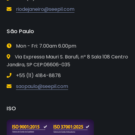
riodejaneiro@seepil.com
São Paulo
Mon - Fri: 7.00am 6.00pm
Via Expressa Mauri S. Barufi, nº 8 Sala 108 Centro
Jandira, SP CEP:06606-035
+55 (11) 4184-8878
saopaulo@seepil.com
ISO