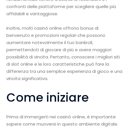
confronti delle piattaforme per scegliere quelle più
affidabili e vantaggiose.
Inoltre, molti casinò online offrono bonus di
benvenuto e promozioni regolari che possono
aumentare notevolmente il tuo bankroll,
permettendoti di giocare di più e avere maggiori
possibilità di vincita. Pertanto, conoscere i migliori siti
di slot online e le loro caratteristiche può fare la
differenza tra una semplice esperienza di gioco e una
vincita significativa.
Come iniziare
Prima di immergerti nei casinò online, è importante
sapere come muoversi in questo ambiente digitale.