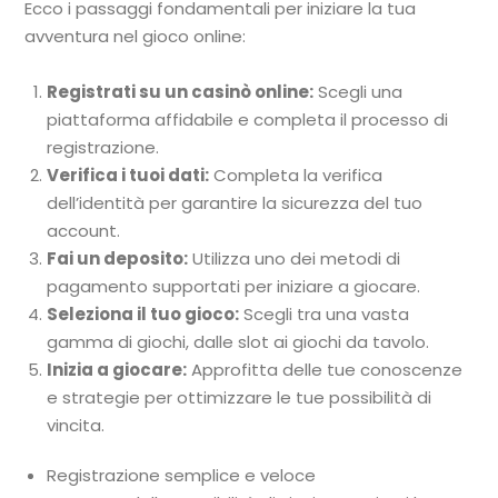
Ecco i passaggi fondamentali per iniziare la tua
avventura nel gioco online:
Registrati su un casinò online:
Scegli una
piattaforma affidabile e completa il processo di
registrazione.
Verifica i tuoi dati:
Completa la verifica
dell’identità per garantire la sicurezza del tuo
account.
Fai un deposito:
Utilizza uno dei metodi di
pagamento supportati per iniziare a giocare.
Seleziona il tuo gioco:
Scegli tra una vasta
gamma di giochi, dalle slot ai giochi da tavolo.
Inizia a giocare:
Approfitta delle tue conoscenze
e strategie per ottimizzare le tue possibilità di
vincita.
Registrazione semplice e veloce