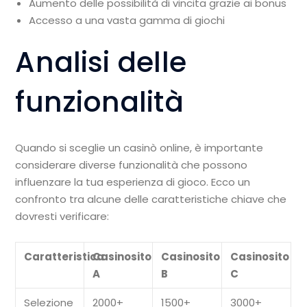
Aumento delle possibilità di vincita grazie ai bonus
Accesso a una vasta gamma di giochi
Analisi delle
funzionalità
Quando si sceglie un casinò online, è importante
considerare diverse funzionalità che possono
influenzare la tua esperienza di gioco. Ecco un
confronto tra alcune delle caratteristiche chiave che
dovresti verificare:
Caratteristica
Casinosito
Casinosito
Casinosito
A
B
C
Selezione
2000+
1500+
3000+