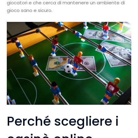
giocatori e che cerca di mantenere un ambiente di
gioco sano e sicuro.
Perché scegliere i