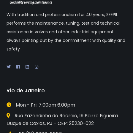
With tradition and professionalism for 40 years, SEEPIL
performs the maintenance, tuning, test and technical
assistance in valves and other industrial equipment
always pointing out by the commitment with quality and
safety
Rio de Janeiro
Mon - Fri: 7.00am 6.00pm
Rua Fazendinha do Recreio, 19 Bairro Figueira
Duque de Caxias, RJ - CEP: 25230-022