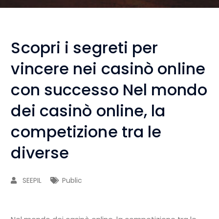
Scopri i segreti per
vincere nei casinò online
con successo Nel mondo
dei casinò online, la
competizione tra le
diverse
SEEPIL
Public