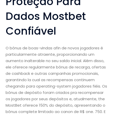
Proteção Para
Dados Mostbet
Confiável
O bônus de boas-vindas afin de novos jogadores é
particularmente atraente, proporcionando um
aumento inalterable no seu saldo inicial. Além disso,
ele oferece regularmente bônus de recarga, ofertas
de cashback e outras campanhas promocionais,
garantindo la cual as recompensas continuem
chegando para operating-system jogadores fiéis. Os
bônus de depósito foram criados pra recompensar
os jogadores por seus depósitos e, atualmente, the
MostBet oferece 150% do depósito, apresentando o
bônus complete limitado ao canon de R$ one. 750. E