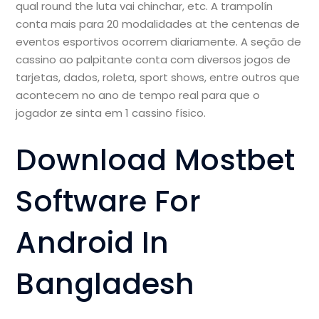
qual round the luta vai chinchar, etc. A trampolín
conta mais para 20 modalidades at the centenas de
eventos esportivos ocorrem diariamente. A seção de
cassino ao palpitante conta com diversos jogos de
tarjetas, dados, roleta, sport shows, entre outros que
acontecem no ano de tempo real para que o
jogador ze sinta em 1 cassino físico.
Download Mostbet
Software For
Android In
Bangladesh