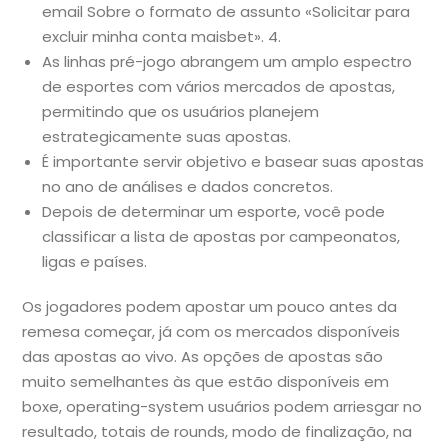
email Sobre o formato de assunto «Solicitar para
excluir minha conta maisbet». 4.
As linhas pré-jogo abrangem um amplo espectro
de esportes com vários mercados de apostas,
permitindo que os usuários planejem
estrategicamente suas apostas.
É importante servir objetivo e basear suas apostas
no ano de análises e dados concretos.
Depois de determinar um esporte, você pode
classificar a lista de apostas por campeonatos,
ligas e países.
Os jogadores podem apostar um pouco antes da
remesa começar, já com os mercados disponíveis
das apostas ao vivo. As opções de apostas são
muito semelhantes às que estão disponíveis em
boxe, operating-system usuários podem arriesgar no
resultado, totais de rounds, modo de finalização, na