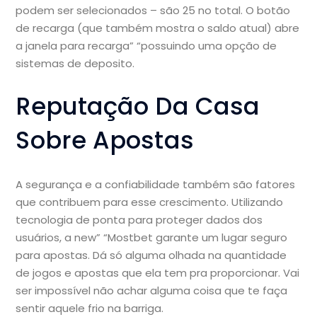
podem ser selecionados – são 25 no total. O botão
de recarga (que também mostra o saldo atual) abre
a janela para recarga” “possuindo uma opção de
sistemas de deposito.
Reputação Da Casa
Sobre Apostas
A segurança e a confiabilidade também são fatores
que contribuem para esse crescimento. Utilizando
tecnologia de ponta para proteger dados dos
usuários, a new” “Mostbet garante um lugar seguro
para apostas. Dá só alguma olhada na quantidade
de jogos e apostas que ela tem pra proporcionar. Vai
ser impossível não achar alguma coisa que te faça
sentir aquele frio na barriga.