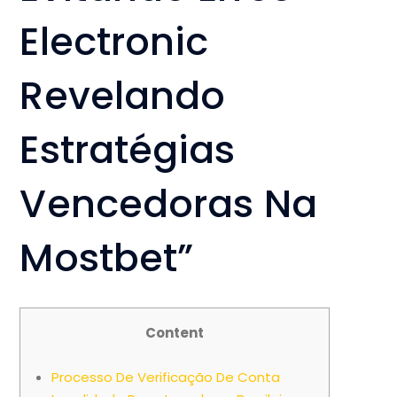
Electronic
Revelando
Estratégias
Vencedoras Na
Mostbet”
Content
Processo De Verificação De Conta