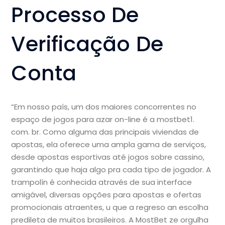
Processo De
Verificação De
Conta
“Em nosso país, um dos maiores concorrentes no
espaço de jogos para azar on-line é a mostbet1.
com. br. Como alguma das principais viviendas de
apostas, ela oferece uma ampla gama de serviços,
desde apostas esportivas até jogos sobre cassino,
garantindo que haja algo pra cada tipo de jogador. A
trampolín é conhecida através de sua interface
amigável, diversas opções para apostas e ofertas
promocionais atraentes, u que a regreso an escolha
predileta de muitos brasileiros. A MostBet ze orgulha