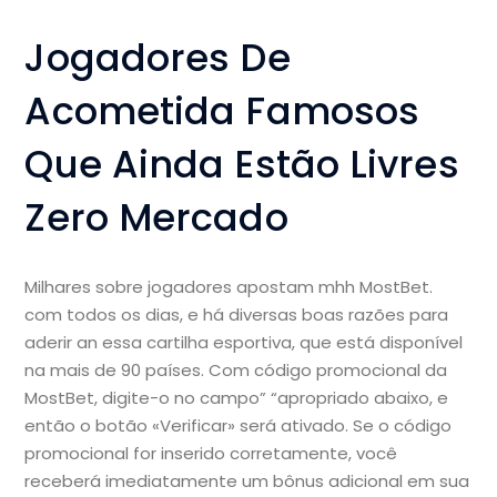
Jogadores De
Acometida Famosos
Que Ainda Estão Livres
Zero Mercado
Milhares sobre jogadores apostam mhh MostBet.
com todos os dias, e há diversas boas razões para
aderir an essa cartilha esportiva, que está disponível
na mais de 90 países. Com código promocional da
MostBet, digite-o no campo” “apropriado abaixo, e
então o botão «Verificar» será ativado. Se o código
promocional for inserido corretamente, você
receberá imediatamente um bônus adicional em sua