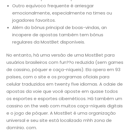
Outro equívoco frequente é arriesgar
emocionalmente, especialmente na times ou
jogadores favoritos.
Além do bônus principal de boas-vindas, an
incapere de apostas também tem bônus
regulares da MostBet disponíveis.
No entanto, há uma versão de uma MostBet para
usuários brasileiros com fun??o reduzida (sem games
de cassino, pôquer e caça-níqueis). Ela opera em 93
países, com o site e os programas oficiais para
celular traduzidos em twenty five idiomas. A odaie de
apostas da voie que você aposte em quase todos
os esportes e esportes cibernéticos. Há também um
cassino on the web com muitos caça-níqueis digitais
e o jogo de pôquer. A MostBet é uma organização
universal e seu site está localizado mhh zona de
domínio. com.