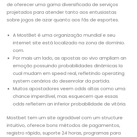
de oferecer uma gama diversificada de serviços
projetados para atender tanto aos entusiastas
sobre jogos de azar quanto aos fãs de esportes.
A MostBet é uma organização mundial e seu
internet site está localizado na zona de domínio.
com.
Por mais um lado, as apostas ao vivo ampliam an
emoção possuindo probabilidades dinâmicas la
cual mudam em speed real, refletindo operating
system cenários do desenrolar da partida.
Muitos apostadores veem odds altas como uma
chance imperdível, mas esquecem que essas
odds refletem an inferior probabilidade de vitória.
Mostbet tem um site agradável com um structure
intuitivo, oferece bons métodos de pagamentos,
registro rápido, suporte 24 horas, programas para