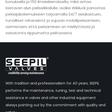
bonuksella ja 150 ilmaiskierroksella, mikä antaa
loistavan alun peliseikkailulle. Lisäksi Wikiluck panostaa
pelaajakokemukseen tarjoamalla 24/7 asiakastuen,
turvalliset rahansiirrot ja sujuvan mobiilipelaamisen,
varmistaen, että pelaaminen on miellyttävää ja
vaivatonta riippumatta pelitavasta.
With tradition and professionalism for 40 years, SEEPIL
performs the maintenance, tuning, test and technical
assistance in valves and other industrial equipment
always pointing out by the commitment with quality and