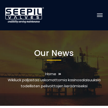
Our News
Home
Wikiluck paljastaa uskomattomia kasinosalaisuuksia
todellisten pelivoittojen keräämiseksi