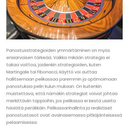
Panostusstrategioiden ymmärtäminen on myös
ensiarvoisen tärkeää. Vaikka mikään strategia ei
takaa voittoa, joidenkin strategioiden, kuten
Martingale tai Fibonacci, käyttö voi auttaa
hallitsemaan pelikassaa paremmin ja optimoimaan
panostuksia pelin kulun mukaan. On kuitenkin
muistettava, että nämäkin strategiat voivat johtaa
merkittäviin tappioihin, jos pelikassa ei kestä useita
häviöitä peräkkäin. Pelikassanhallinta ja realistiset
panostustasot ovat avainasemassa pitkäjänteisessä
pelaamisessa.