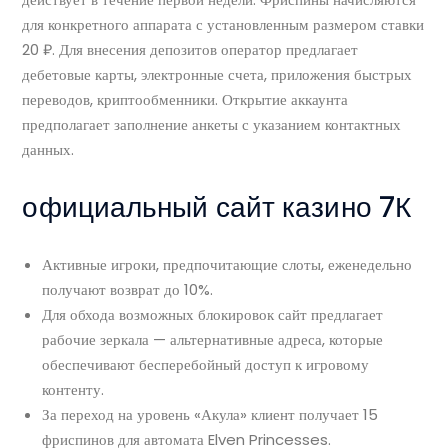
для конкретного аппарата с установленным размером ставки
20 ₽. Для внесения депозитов оператор предлагает
дебетовые карты, электронные счета, приложения быстрых
переводов, криптообменники. Открытие аккаунта
предполагает заполнение анкеты с указанием контактных
данных.
официальный сайт казино 7К
Активные игроки, предпочитающие слоты, еженедельно
получают возврат до 10%.
Для обхода возможных блокировок сайт предлагает
рабочие зеркала — альтернативные адреса, которые
обеспечивают бесперебойный доступ к игровому
контенту.
За переход на уровень «Акула» клиент получает 15
фриспинов для автомата Elven Princesses.