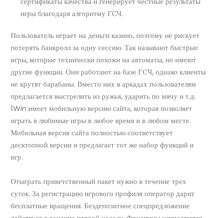
сертификаты качества и генерирует честные результаты
игры благодаря алгоритму ГСЧ.
Пользователь играет на деньги казино, поэтому не рискует
потерять банкролл за одну сессию. Так называют быстрые
игры, которые технически похожи на автоматы, но имеют
другие функции. Они работают на базе ГСЧ, однако клиенты
не крутят барабаны. Вместо них в аркадах пользователям
предлагается выстрелить из ружья, ударить по мячу и т.д.
1Win имеет мобильную версию сайта, которая позволяет
играть в любимые игры в любое время и в любом месте.
Мобильная версия сайта полностью соответствует
десктопной версии и предлагает тот же набор функций и
игр.
Отыграть приветственный пакет нужно в течение трех
суток. За регистрацию игрового профиля оператор дарит
бесплатные вращения. Бездепозитное спецпредложение
действует в течение первой недели. Фриспины начисляются