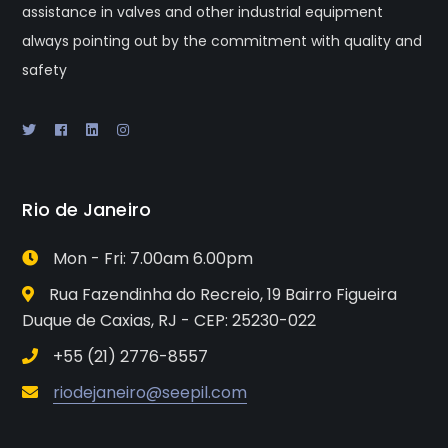
assistance in valves and other industrial equipment
always pointing out by the commitment with quality and
safety
Rio de Janeiro
Mon - Fri: 7.00am 6.00pm
Rua Fazendinha do Recreio, 19 Bairro Figueira
Duque de Caxias, RJ - CEP: 25230-022
+55 (21) 2776-8557
riodejaneiro@seepil.com