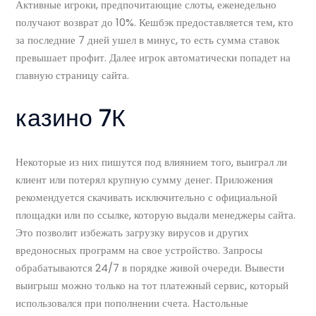
Активные игроки, предпочитающие слоты, еженедельно
получают возврат до 10%. Кешбэк предоставляется тем, кто
за последние 7 дней ушел в минус, то есть сумма ставок
превышает профит. Далее игрок автоматически попадет на
главную страницу сайта.
казино 7К
Некоторые из них пишутся под влиянием того, выиграл ли
клиент или потерял крупную сумму денег. Приложения
рекомендуется скачивать исключительно с официальной
площадки или по ссылке, которую выдали менеджеры сайта.
Это позволит избежать загрузку вирусов и других
вредоносных программ на свое устройство. Запросы
обрабатываются 24/7 в порядке живой очереди. Вывести
выигрыш можно только на тот платежный сервис, который
использовался при пополнении счета. Настольные