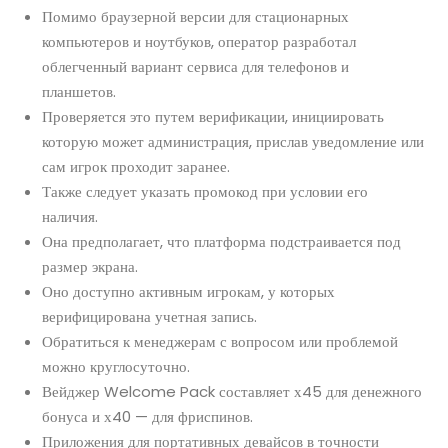
Помимо браузерной версии для стационарных
компьютеров и ноутбуков, оператор разработал
облегченный вариант сервиса для телефонов и
планшетов.
Проверяется это путем верификации, инициировать
которую может администрация, прислав уведомление или
сам игрок проходит заранее.
Также следует указать промокод при условии его
наличия.
Она предполагает, что платформа подстраивается под
размер экрана.
Оно доступно активным игрокам, у которых
верифицирована учетная запись.
Обратиться к менеджерам с вопросом или проблемой
можно круглосуточно.
Вейджер Welcome Pack составляет х45 для денежного
бонуса и х40 — для фриспинов.
Приложения для портативных девайсов в точности