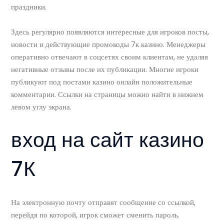
праздники.
Здесь регулярно появляются интересные для игроков посты,
новости и действующие промокоды 7к казино. Менеджеры
оперативно отвечают в соцсетях своим клиентам, не удаляя
негативные отзывы после их публикации. Многие игроки
публикуют под постами казино онлайн положительные
комментарии. Ссылки на страницы можно найти в нижнем
левом углу экрана.
вход на сайт казино
7К
На электронную почту отправят сообщение со ссылкой,
перейдя по которой, игрок сможет сменить пароль.