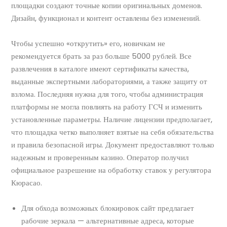
площадки создают точные копии оригинальных доменов.
Дизайн, функционал и контент оставлены без изменений.
Чтобы успешно «открутить» его, новичкам не
рекомендуется брать за раз больше 5000 рублей. Все
развлечения в каталоге имеют сертификаты качества,
выданные экспертными лабораториями, а также защиту от
взлома. Последняя нужна для того, чтобы администрация
платформы не могла повлиять на работу ГСЧ и изменить
установленные параметры. Наличие лицензии предполагает,
что площадка четко выполняет взятые на себя обязательства
и правила безопасной игры. Документ предоставляют только
надежным и проверенным казино. Оператор получил
официальное разрешение на обработку ставок у регулятора
Кюрасао.
Для обхода возможных блокировок сайт предлагает
рабочие зеркала — альтернативные адреса, которые