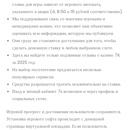
ставка для игры зависит от игрового автомата,
указанного в акции (4, 8.50 и 16 рублей соответственно).
Мы поддерживаем связь со многими игроками и
менеджерами казино, что позволяет нам объективно
оценивать всю информацию, которую мы публикуем.
Они сразу же становятся доступными для того, чтобы
сделать денежную ставку в любом выбранном слоте.
Здесь вы найдете только подлинные отзывы о казино 7К
за 2025 год.
На выбор посетителям предлагается несколько
популярных сервисов.
Средства разрешается тратить исключительно на ставки.
Вход в личный кабинет 7к возможен и через профиль в
социальных сетях.
Игровой прогресс и достижения пользователя сохраняются.
Установка игрового софта происходит с домашней
страницы виртуальной площадки. Если пользователь