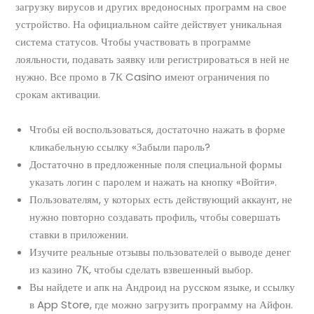
загрузку вирусов и других вредоносных программ на свое
устройство. На официальном сайте действует уникальная
система статусов. Чтобы участвовать в программе
лояльности, подавать заявку или регистрироваться в ней не
нужно. Все промо в 7К Casino имеют ограничения по
срокам активации.
Чтобы ей воспользоваться, достаточно нажать в форме
кликабельную ссылку «Забыли пароль?
Достаточно в предложенные поля специальной формы
указать логин с паролем и нажать на кнопку «Войти».
Пользователям, у которых есть действующий аккаунт, не
нужно повторно создавать профиль, чтобы совершать
ставки в приложении.
Изучите реальные отзывы пользователей о выводе денег
из казино 7К, чтобы сделать взвешенный выбор.
Вы найдете и апк на Андроид на русском языке, и ссылку
в App Store, где можно загрузить программу на Айфон.