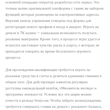
основной площадки оператор разработал сеть зеркал. Это
точные копии оригинальной платформы с таким же набором
функций, которые размещены на альтернативных адресах.
Верхняя панель управления отведена под формы для
регистрации нового профиля и входа в аккаунт. Играть на
деньги в 7К казино – уникальная возможность получать
реальные выигрыши. Кроме того, в процессе игры удастся
испытать настоящее чувство риска и азарта, о которых не
приходится говорить во время бесплатного игрового
процесса.
Для прохождения квалификации требуется играть на
реальные средства в слоты и делиться удачными спинами в
общем чате. Для действующих клиентов регулярно
доступны еженедельный кешбэк, «Множитель месяца» и
программа лояльности. Условно все эти акции можно
отнести к релоад-бонусам. Чтобы забрать вознаграждение,
требуется совершать ставки на деньги с реального баланса,