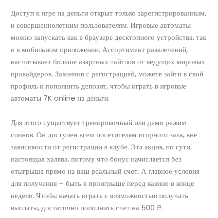
Доступ к игре на деньги открыт только зарегистрированным,
и совершеннолетним пользователям. Игровые автоматы
можно запускать как в браузере десктопного устройства, так
и в мобильном приложении. Ассортимент развлечений,
насчитывает больше азартных тайтлов от ведущих мировых
провайдеров. Закончив с регистрацией, можете зайти в свой
профиль и пополнить депозит, чтобы играть в игровые
автоматы 7K online на деньги.
Для этого существует тренировочный или демо режим
спинов. Он доступен всем посетителям игорного зала, вне
зависимости от регистрации в клубе. Эта акция, по сути,
настоящая халява, потому что бонус начисляется без
отыгрыша прямо на ваш реальный счет. А главное условия
для получения – быть в проигрыше перед казино в конце
недели. Чтобы начать играть с возможностью получать
выплаты, достаточно пополнить счет на 500 ₽.