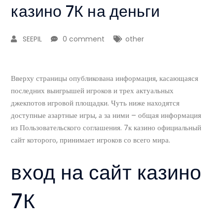
казино 7К на деньги
SEEPIL
0 comment
other
Вверху страницы опубликована информация, касающаяся
последних выигрышей игроков и трех актуальных
джекпотов игровой площадки. Чуть ниже находятся
доступные азартные игры, а за ними – общая информация
из Пользовательского соглашения. 7к казино официальный
сайт которого, принимает игроков со всего мира.
вход на сайт казино
7К