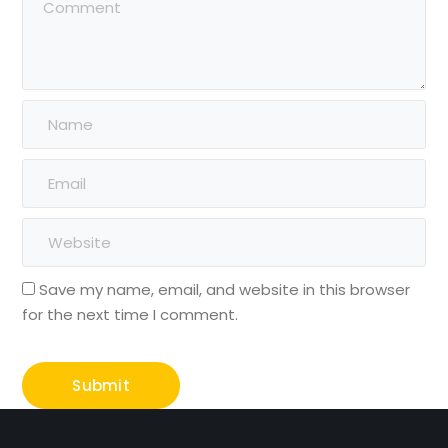
Save my name, email, and website in this browser
for the next time I comment.