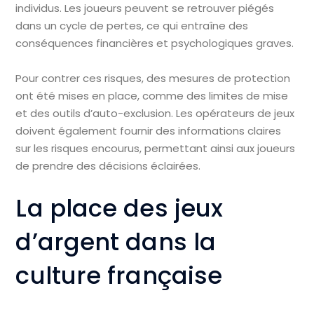
individus. Les joueurs peuvent se retrouver piégés
dans un cycle de pertes, ce qui entraîne des
conséquences financières et psychologiques graves.
Pour contrer ces risques, des mesures de protection
ont été mises en place, comme des limites de mise
et des outils d’auto-exclusion. Les opérateurs de jeux
doivent également fournir des informations claires
sur les risques encourus, permettant ainsi aux joueurs
de prendre des décisions éclairées.
La place des jeux
d’argent dans la
culture française