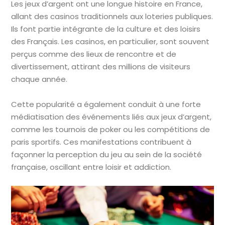
Les jeux d’argent ont une longue histoire en France,
allant des casinos traditionnels aux loteries publiques.
Ils font partie intégrante de la culture et des loisirs
des Français. Les casinos, en particulier, sont souvent
perçus comme des lieux de rencontre et de
divertissement, attirant des millions de visiteurs
chaque année.
Cette popularité a également conduit à une forte
médiatisation des événements liés aux jeux d’argent,
comme les tournois de poker ou les compétitions de
paris sportifs. Ces manifestations contribuent à
façonner la perception du jeu au sein de la société
française, oscillant entre loisir et addiction.