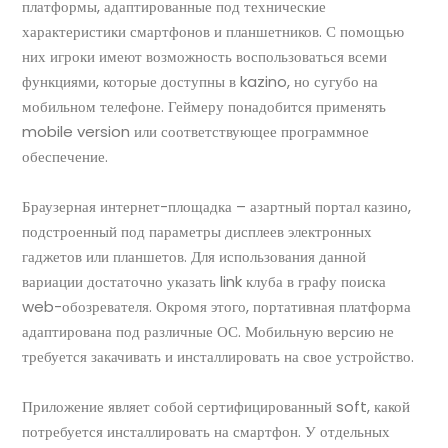
платформы, адаптированные под технические
характеристики смартфонов и планшетников. С помощью
них игроки имеют возможность воспользоваться всеми
функциями, которые доступны в kazino, но сугубо на
мобильном телефоне. Геймеру понадобится применять
mobile version или соответствующее программное
обеспечение.
Браузерная интернет-площадка – азартный портал казино,
подстроенный под параметры дисплеев электронных
гаджетов или планшетов. Для использования данной
вариации достаточно указать link клуба в графу поиска
web-обозревателя. Окромя этого, портативная платформа
адаптирована под различные ОС. Мобильную версию не
требуется закачивать и инсталлировать на свое устройство.
Приложение являет собой сертифицированный soft, какой
потребуется инсталлировать на смартфон. У отдельных