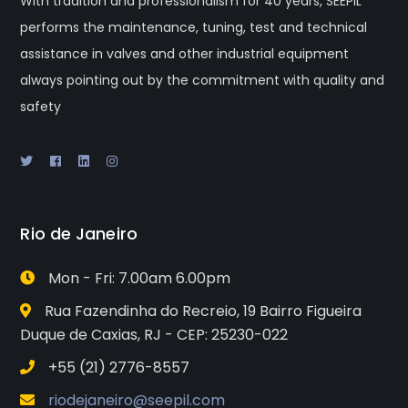
With tradition and professionalism for 40 years, SEEPIL
performs the maintenance, tuning, test and technical
assistance in valves and other industrial equipment
always pointing out by the commitment with quality and
safety
Rio de Janeiro
Mon - Fri: 7.00am 6.00pm
Rua Fazendinha do Recreio, 19 Bairro Figueira
Duque de Caxias, RJ - CEP: 25230-022
+55 (21) 2776-8557
riodejaneiro@seepil.com