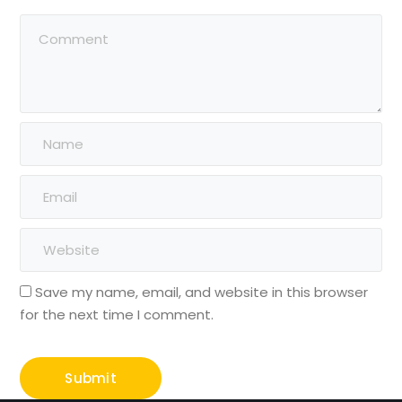
Save my name, email, and website in this browser
for the next time I comment.