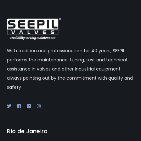
With tradition and professionalism for 40 years, SEEPIL
performs the maintenance, tuning, test and technical
assistance in valves and other industrial equipment
always pointing out by the commitment with quality and
safety
Rio de Janeiro