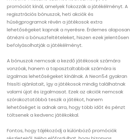
promóciót kínál, amelyek fokozzák a játékélményt. A
regisztrációs bónuszok, heti akciók és
hűségprogramok révén a játékosok extra
lehetőségeket kapnak a nyerésre. Érdemes alaposan
átnézni a bónuszfeltételeket, hiszen ezek jelentősen
befolyásolhatják a játékélményt.
A bónuszok nemcsak a kezdő játékosok számára
vonzóak, hanem a tapasztaltabbak számára is
izgalmas lehetőségeket kínálnak. A Neon54 gyakran
frissíti ajánlatait, így a játékosok mindig találhatnak
valami újat és izgalmasat. Ezek az akciók nemcsak
szórakoztatóbbá teszik a játékot, hanem
lehetőséget is adnak arra, hogy több időt és pénzt
töltsenek a kedvenc játékokkal.
Fontos, hogy tájékozódj a különböző promóciók
részleteiről. Néha előfordulhat, hogy bizonyos