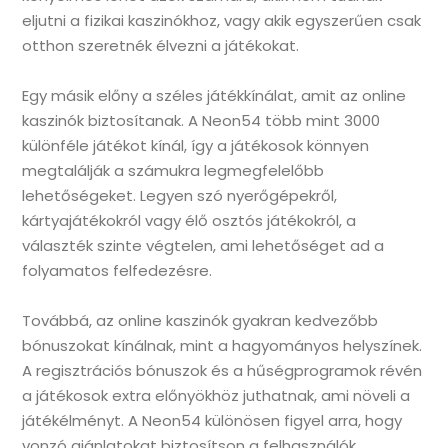
eljutni a fizikai kaszinókhoz, vagy akik egyszerűen csak
otthon szeretnék élvezni a játékokat.
Egy másik előny a széles játékkínálat, amit az online
kaszinók biztosítanak. A Neon54 több mint 3000
különféle játékot kínál, így a játékosok könnyen
megtalálják a számukra legmegfelelőbb
lehetőségeket. Legyen szó nyerőgépekről,
kártyajátékokról vagy élő osztós játékokról, a
választék szinte végtelen, ami lehetőséget ad a
folyamatos felfedezésre.
Továbbá, az online kaszinók gyakran kedvezőbb
bónuszokat kínálnak, mint a hagyományos helyszínek.
A regisztrációs bónuszok és a hűségprogramok révén
a játékosok extra előnyökhöz juthatnak, ami növeli a
játékélményt. A Neon54 különösen figyel arra, hogy
vonzó ajánlatokat biztosítson a felhasználók