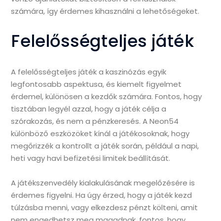
számára, így érdemes kihasználni a lehetőségeket.
Felelősségteljes játék
A felelősségteljes játék a kaszinózás egyik
legfontosabb aspektusa, és kiemelt figyelmet
érdemel, különösen a kezdők számára. Fontos, hogy
tisztában legyél azzal, hogy a játék célja a
szórakozás, és nem a pénzkeresés. A Neon54
különböző eszközöket kínál a játékosoknak, hogy
megőrizzék a kontrollt a játék során, például a napi,
heti vagy havi befizetési limitek beállítását.
A játékszenvedély kialakulásának megelőzésére is
érdemes figyelni. Ha úgy érzed, hogy a játék kezd
túlzásba menni, vagy elkezdesz pénzt költeni, amit
nem engedhetsz meg magadnak, fontos, hogy