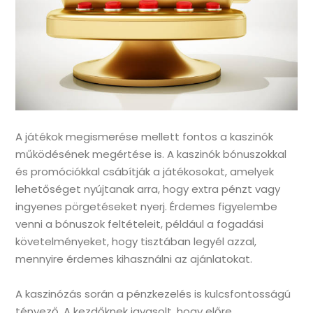
A játékok megismerése mellett fontos a kaszinók
működésének megértése is. A kaszinók bónuszokkal
és promóciókkal csábítják a játékosokat, amelyek
lehetőséget nyújtanak arra, hogy extra pénzt vagy
ingyenes pörgetéseket nyerj. Érdemes figyelembe
venni a bónuszok feltételeit, például a fogadási
követelményeket, hogy tisztában legyél azzal,
mennyire érdemes kihasználni az ajánlatokat.
A kaszinózás során a pénzkezelés is kulcsfontosságú
tényező. A kezdőknek javasolt, hogy előre