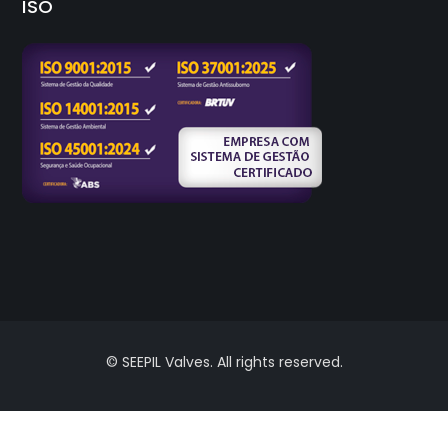
ISO
© SEEPIL Valves. All rights reserved.