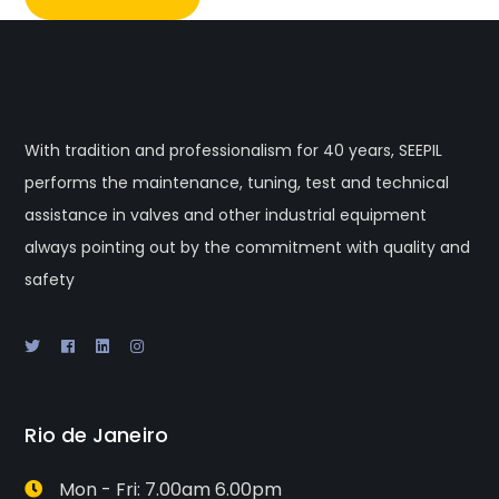
With tradition and professionalism for 40 years, SEEPIL
performs the maintenance, tuning, test and technical
assistance in valves and other industrial equipment
always pointing out by the commitment with quality and
safety
Rio de Janeiro
Mon - Fri: 7.00am 6.00pm