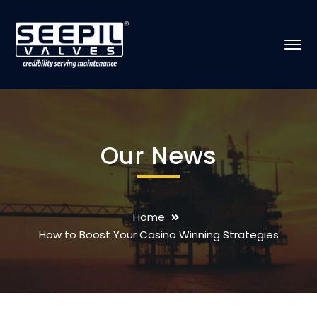
Our News
Home
How to Boost Your Casino Winning Strategies