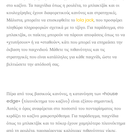
στο καζίνο. Τα παιχνίδια όπως η ρουλέτα, το μπλακτζάκ και οι
κουλοχέρηδες έχουν διαφορετικούς κανόνες και στρατηγικές.
Μάλιστα, μπορείτε να επισκεφθείτε το
lola jack
, που προσφέρει
πληθώρα πληροφοριών σχετικά με το τζόγο. Για παράδειγμα, στο
μπλακτζάκ, οι παίκτες μπορούν να πάρουν αποφάσεις όπως το να
«χτυπήσουν» ή να «σταθούν», κάτι που μπορεί να επηρεάσει την
έκβαση του παιχνιδιού. Μάθετε τις πιθανότητες και τις
στρατηγικές που είναι κατάλληλες για κάθε παιχνίδι, ώστε να
βελτιώσετε την απόδοσή σας.
Πέρα από τους βασικούς κανόνες, η κατανόηση των «house
edge» (πλεονέκτημα του καζίνο) είναι εξίσου σημαντική.
Αυτός ο όρος αναφέρεται στο ποσοστό του πονταρίσματος που
κερδίζει το καζίνο μακροπρόθεσμα. Για παράδειγμα, παιχνίδια
όπως το μπλακτζάκ και το πόκερ έχουν χαμηλότερο πλεονέκτημα
από τη ρουλέτα, προσφέροντας καλύτερες πιθανότητες νίκης.