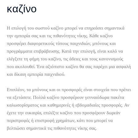
καζίνο
Η επιλογή του σωστού καζίνο μπορεί να επηρεάσει σημαντικά
την εμπειρία σας και τις πιθανότητες νίκης. Κάθε καζίνο
προσφέρει διαφορετικούς τύπους παιχνιδιών, μπόνους και
προγράμματα επιβράβευσης. Κατά την επιλογή, είναι καλό να
ελέγξετε τη φήμη του καζίνο, τις άδειες και τους κανονισμούς
που ακολουθεί. Ένα αξιόπιστο καζίνο θα σας παρέχει μια ασφαλή
και δίκαιη εμπειρία παιχνιδιού.
Επιπλέον, τα μπόνους και οι προσφορές είναι στοιχεία που πρέπει
να εξετάσετε. Πολλά καζίνο προσφέρουν γενναιόδωρα πακέτα
καλωσορίσματος και καθημερινές ή εβδομαδιαίες προσφορές. Αν
έχετε την ευκαιρία, επιλέξτε καζίνο που προσφέρουν δωρεάν
περιστροφές ή επιστροφή χρημάτων, κάτι που μπορεί να
βελτιώσει σημαντικά τις πιθανότητες νίκης σας.