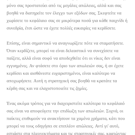
μόνο σας προστατεύει από τις μεγάλες απώλειες, αλλά και σας
βοηθά να διατηρείτε τον έλεγχο των εξόδων σας. Σκεφτείτε να
χωρίσετε το κεφάλαιο σας σε μικρότερα ποσά για κάθε παιχνίδι ή
συνεδρία, έτσι ώστε να έχετε πολλές ευκαιρίες να κερδίσετε.
Επίσης, είναι σημαντικό να αναγνωρίζετε πότε να σταματήσετε.
Όταν κερδίζετε, μπορεί να είναι δελεαστικό να συνεχίσετε να
παίζετε, αλλά είναι σοφό να αποδεχθείτε ότι οι νίκες δεν είναι
εγγυημένες. Αν φτάσετε στο όριο των απωλειών σας, ή αν έχετε
κερδίσει και αισθάνεστε ευχαριστημένοι, είναι καλύτερο να
αποχωρήσετε. Αυτή η στρατηγική σας βοηθά να κρατάτε τα
κέρδη σας και να ελαχιστοποιείτε τις ζημίες.
Ένας ακόμα τρόπος για να διαχειριστείτε καλύτερα το κεφάλαιό
σας είναι να αποφεύγετε την επιδίωξη των απωλειών. Συχνά, οι
παίκτες επιθυμούν να ανακτήσουν τα χαμένα χρήματα, κάτι που
μπορεί να τους οδηγήσει σε επιπλέον απώλειες. Αντί γι’ αυτό,
εστιάστε στα πλεονεκτήματα και τις στρατηγικές σας, κρατώντας