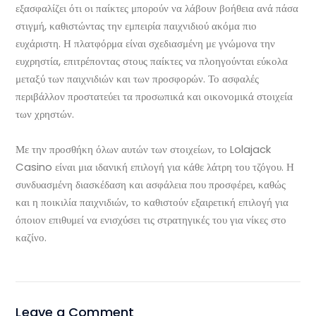
εξασφαλίζει ότι οι παίκτες μπορούν να λάβουν βοήθεια ανά πάσα
στιγμή, καθιστώντας την εμπειρία παιχνιδιού ακόμα πιο
ευχάριστη. Η πλατφόρμα είναι σχεδιασμένη με γνώμονα την
ευχρηστία, επιτρέποντας στους παίκτες να πλοηγούνται εύκολα
μεταξύ των παιχνιδιών και των προσφορών. Το ασφαλές
περιβάλλον προστατεύει τα προσωπικά και οικονομικά στοιχεία
των χρηστών.
Με την προσθήκη όλων αυτών των στοιχείων, το Lolajack
Casino είναι μια ιδανική επιλογή για κάθε λάτρη του τζόγου. Η
συνδυασμένη διασκέδαση και ασφάλεια που προσφέρει, καθώς
και η ποικιλία παιχνιδιών, το καθιστούν εξαιρετική επιλογή για
όποιον επιθυμεί να ενισχύσει τις στρατηγικές του για νίκες στο
καζίνο.
Leave a Comment