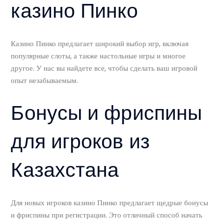
казино Пинко
Казино Пинко предлагает широкий выбор игр, включая
популярные слоты, а также настольные игры и многое
другое. У нас вы найдете все, чтобы сделать ваш игровой
опыт незабываемым.
Бонусы и фриспины
для игроков из
Казахстана
Для новых игроков казино Пинко предлагает щедрые бонусы
и фриспины при регистрации. Это отличный способ начать