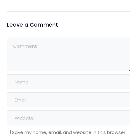
Leave a Comment
Save my name, email, and website in this browser