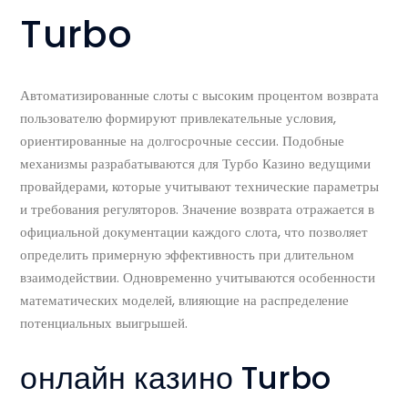
Turbo
Автоматизированные слоты с высоким процентом возврата
пользователю формируют привлекательные условия,
ориентированные на долгосрочные сессии. Подобные
механизмы разрабатываются для Турбо Казино ведущими
провайдерами, которые учитывают технические параметры
и требования регуляторов. Значение возврата отражается в
официальной документации каждого слота, что позволяет
определить примерную эффективность при длительном
взаимодействии. Одновременно учитываются особенности
математических моделей, влияющие на распределение
потенциальных выигрышей.
онлайн казино Turbo