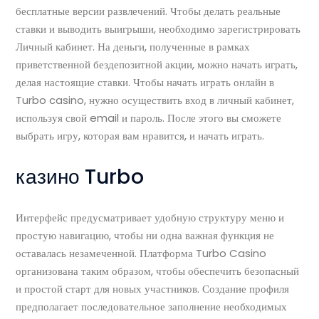
бесплатные версии развлечений. Чтобы делать реальные
ставки и выводить выигрыши, необходимо зарегистрировать
Личный кабинет. На деньги, полученные в рамках
приветственной бездепозитной акции, можно начать играть,
делая настоящие ставки. Чтобы начать играть онлайн в
Turbo casino, нужно осуществить вход в личный кабинет,
используя свой email и пароль. После этого вы сможете
выбрать игру, которая вам нравится, и начать играть.
казино Turbo
Интерфейс предусматривает удобную структуру меню и
простую навигацию, чтобы ни одна важная функция не
оставалась незамеченной. Платформа Turbo Casino
организована таким образом, чтобы обеспечить безопасный
и простой старт для новых участников. Создание профиля
предполагает последовательное заполнение необходимых