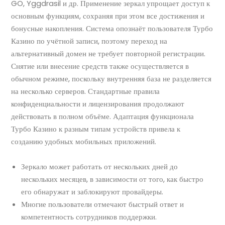
GO, Yggdrasil и др. Применение зеркал упрощает доступ к
основным функциям, сохраняя при этом все достижения и
бонусные накопления. Система опознаёт пользователя Турбо
Казино по учётной записи, поэтому переход на
альтернативный домен не требует повторной регистрации.
Снятие или внесение средств также осуществляется в
обычном режиме, поскольку внутренняя база не разделяется
на несколько серверов. Стандартные правила
конфиденциальности и лицензирования продолжают
действовать в полном объёме. Адаптация функционала
Турбо Казино к разным типам устройств привела к
созданию удобных мобильных приложений.
Зеркало может работать от нескольких дней до
нескольких месяцев, в зависимости от того, как быстро
его обнаружат и заблокируют провайдеры.
Многие пользователи отмечают быстрый ответ и
компетентность сотрудников поддержки.