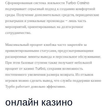
Сформированная система лояльности Turbo Casino
подчеркивает серьезный подход к созданию комфортной
среды. Получение дополнительных средств, периодические
розыгрыши и уникальные промокоды – лишь часть
мероприятий, ориентированных на долгосрочное
сотрудничество.
Максимальный процент кэшбэка часто закреплён за
привилегированными статусами, предусматривающими
расширенные лимиты вывода и персональное обслуживание.
При этом базовые ступени также получают небольшой
процент от казино Turbo, сохраняя возможность
постепенного увеличения размера возврата. Из отзывов
игроков можно сделать вывод, что служба поддержки казино
Турбо работает довольно эффективно.
онлайн казино