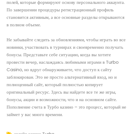
полей, которые формируют основу персонального аккаунта.
По завершении процедуры регистрационный профиль
становится активным, а все основные разделы открываются
в полном объеме.
Не забывайте следить за обновлениями, чтобы играть во все
новинки, участвовать в турнирах и своевременно получать
бонусы. Представьте себе ситуацию, когда вы хотите
провести вечер, наслаждаясь любимыми играми в Turbo
Casino, но вдруг обнаруживаете, что доступ к сайту
заблокирован. Это не просто альтернативный вход, но и
полноценный сайт, который полностью копирует
оригинальный ресурс. Здесь вы найдете все те же игры,
бонусы, акции и возможности, что и на основном сайте.
Пополнение счета в Турбо казино – это процесс, который не
займет у вас много времени.
онлайн казино Turbo