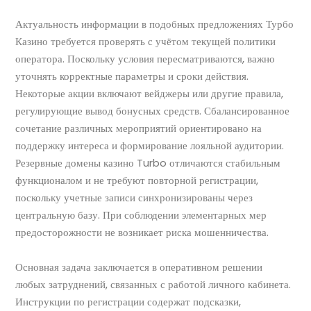
Актуальность информации в подобных предложениях Турбо
Казино требуется проверять с учётом текущей политики
оператора. Поскольку условия пересматриваются, важно
уточнять корректные параметры и сроки действия.
Некоторые акции включают вейджеры или другие правила,
регулирующие вывод бонусных средств. Сбалансированное
сочетание различных мероприятий ориентировано на
поддержку интереса и формирование лояльной аудитории.
Резервные домены казино Turbo отличаются стабильным
функционалом и не требуют повторной регистрации,
поскольку учетные записи синхронизированы через
центральную базу. При соблюдении элементарных мер
предосторожности не возникает риска мошенничества.
Основная задача заключается в оперативном решении
любых затруднений, связанных с работой личного кабинета.
Инструкции по регистрации содержат подсказки,