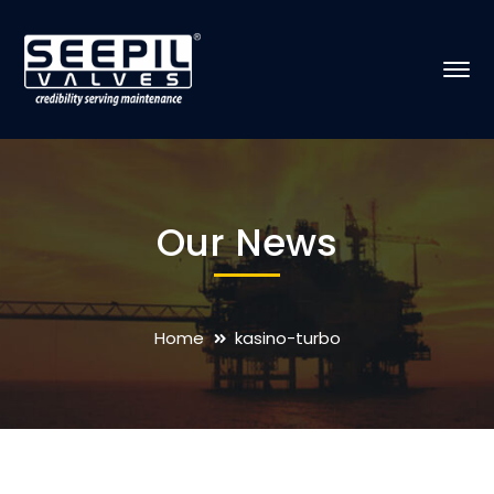
Our News
Home
kasino-turbo