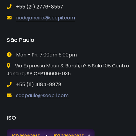
+55 (21) 2776-8557
riodejaneiro@seepil.com
São Paulo
Mon - Fri: 7.00am 6.00pm
Via Expressa Mauri S. Barufi, nº 8 Sala 108 Centro
Jandira, SP CEP:06606-035
+55 (11) 4184-8878
saopaulo@seepil.com
ISO