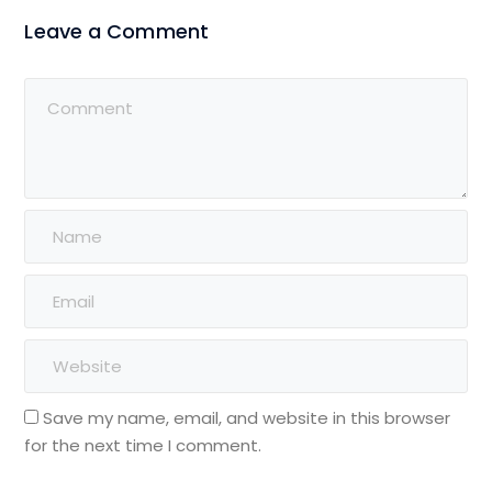
Leave a Comment
Save my name, email, and website in this browser
for the next time I comment.