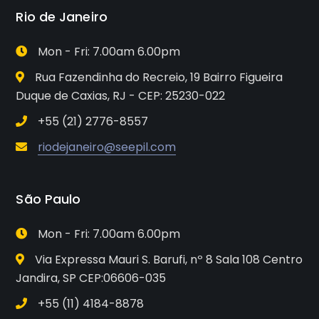
Rio de Janeiro
Mon - Fri: 7.00am 6.00pm
Rua Fazendinha do Recreio, 19 Bairro Figueira
Duque de Caxias, RJ - CEP: 25230-022
+55 (21) 2776-8557
riodejaneiro@seepil.com
São Paulo
Mon - Fri: 7.00am 6.00pm
Via Expressa Mauri S. Barufi, nº 8 Sala 108 Centro
Jandira, SP CEP:06606-035
+55 (11) 4184-8878