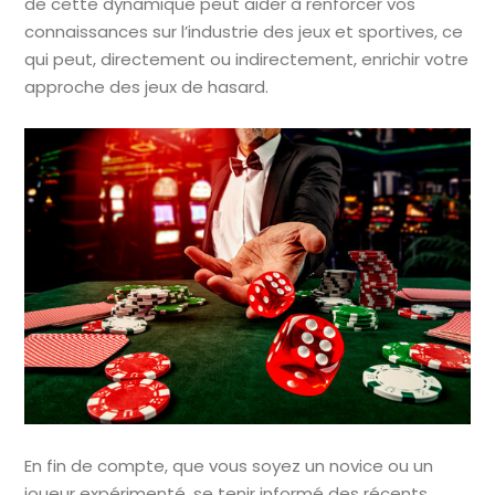
de cette dynamique peut aider à renforcer vos
connaissances sur l’industrie des jeux et sportives, ce
qui peut, directement ou indirectement, enrichir votre
approche des jeux de hasard.
En fin de compte, que vous soyez un novice ou un
joueur expérimenté, se tenir informé des récents