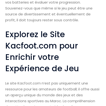
vos batteries et évaluer votre progression.
Souvenez-vous que même si le jeu peut être une
source de divertissement et éventuellement de
profit, il doit toujours rester sous contrôle.
Explorez le Site
Kacfoot.com pour
Enrichir votre
Expérience de Jeu
Le site Kacfoot.com n’est pas uniquement une
ressource pour les amateurs de football; il offre aussi
un aperçu unique du monde des jeux et des
interactions sportives au Maroc. La compréhension