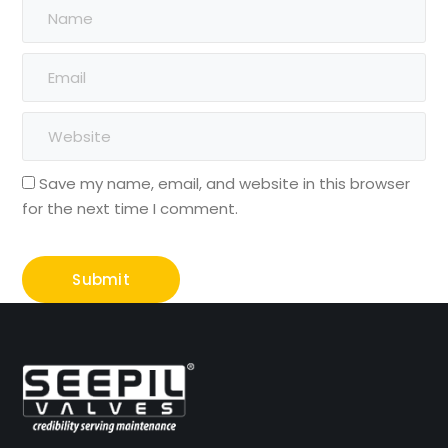
Save my name, email, and website in this browser
for the next time I comment.