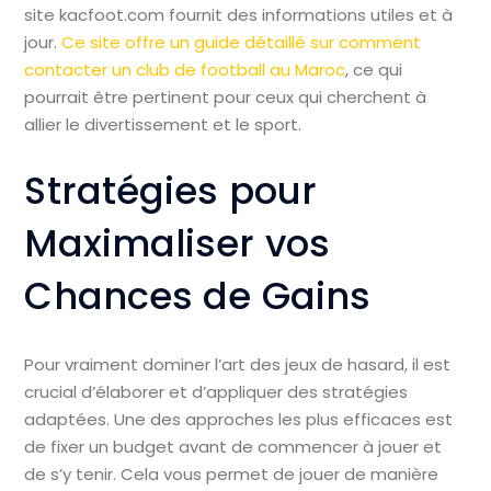
site kacfoot.com fournit des informations utiles et à
jour.
Ce site offre un guide détaillé sur comment
contacter un club de football au Maroc
, ce qui
pourrait être pertinent pour ceux qui cherchent à
allier le divertissement et le sport.
Stratégies pour
Maximaliser vos
Chances de Gains
Pour vraiment dominer l’art des jeux de hasard, il est
crucial d’élaborer et d’appliquer des stratégies
adaptées. Une des approches les plus efficaces est
de fixer un budget avant de commencer à jouer et
de s’y tenir. Cela vous permet de jouer de manière