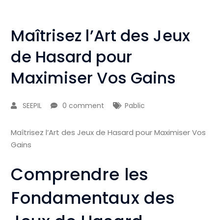
Maîtrisez l’Art des Jeux
de Hasard pour
Maximiser Vos Gains
SEEPIL
0 comment
Pablic
Maîtrisez l’Art des Jeux de Hasard pour Maximiser Vos
Gains
Comprendre les
Fondamentaux des