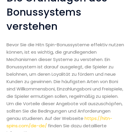
Bonussystems
verstehen
Bevor Sie die Hitn Spin-Bonussysteme effektiv nutzen
können, ist es wichtig, die grundlegenden
Mechanismen dieser Systeme zu verstehen. Ein
Bonussystem ist darauf ausgelegt, die Spieler zu
belohnen, um deren Loyalität zu fördern und neue
Kunden zu gewinnen. Die häufigsten Arten von Boni
sind Willkommensboni, Einzahlungsboni und Freispiele,
die Spieler ermutigen sollen, regelmäßig zu spielen.
Um die Vorteile dieser Angebote voll auszuschöpfen,
sollten Sie die Bedingungen und Anforderungen
genau studieren. Auf der Webseite
https://hitn-
spins.com/de-de/
finden Sie dazu detaillierte