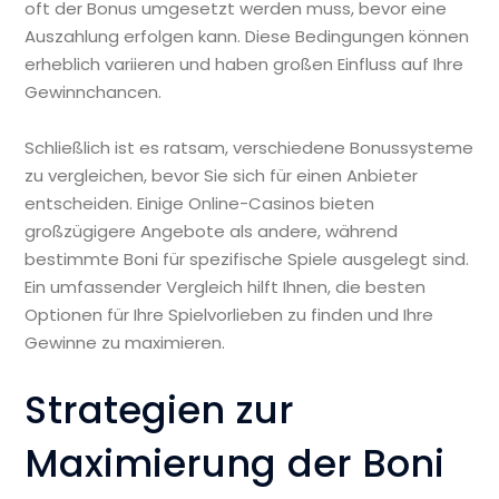
oft der Bonus umgesetzt werden muss, bevor eine
Auszahlung erfolgen kann. Diese Bedingungen können
erheblich variieren und haben großen Einfluss auf Ihre
Gewinnchancen.
Schließlich ist es ratsam, verschiedene Bonussysteme
zu vergleichen, bevor Sie sich für einen Anbieter
entscheiden. Einige Online-Casinos bieten
großzügigere Angebote als andere, während
bestimmte Boni für spezifische Spiele ausgelegt sind.
Ein umfassender Vergleich hilft Ihnen, die besten
Optionen für Ihre Spielvorlieben zu finden und Ihre
Gewinne zu maximieren.
Strategien zur
Maximierung der Boni