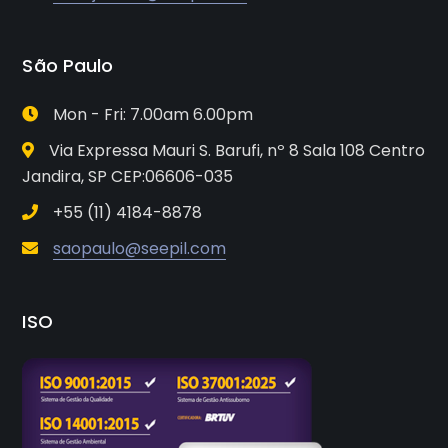
São Paulo
Mon - Fri: 7.00am 6.00pm
Via Expressa Mauri S. Barufi, nº 8 Sala 108 Centro
Jandira, SP CEP:06606-035
+55 (11) 4184-8878
saopaulo@seepil.com
ISO