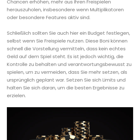
Chancen erhöhen, mehr aus Ihren Freispielen
herauszuholen, insbesondere wenn Multiplikatoren
oder besondere Features aktiv sind.
Schließlich sollten Sie auch hier ein Budget festlegen,
selbst wenn Sie Freispiele nutzen. Diese Boni können
schnell die Vorstellung vermitteln, dass kein echtes
Geld auf dem Spiel steht. Es ist jedoch wichtig, die
Kontrolle zu behalten und verantwortungsbewusst zu
spielen, um zu vermeiden, dass Sie mehr setzen, als
ursprünglich geplant war. Setzen Sie sich Limits und
halten Sie sich daran, um die besten Ergebnisse zu
erzielen.