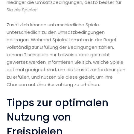
niedriger die Umsatzbedingungen, desto besser für
Sie als Spieler.
Zusätzlich können unterschiedliche Spiele
unterschiedlich zu den Umsatzbedingungen
beitragen. Während Spielautomaten in der Regel
vollständig zur Erfüllung der Bedingungen zählen,
können Tischspiele nur teilweise oder gar nicht
gewertet werden. Informieren Sie sich, welche Spiele
optimal geeignet sind, um die Umsatzanforderungen
zu erfüllen, und nutzen Sie diese gezielt, um Ihre
Chancen auf eine Auszahlung zu erhöhen.
Tipps zur optimalen
Nutzung von
Freispielen