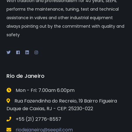
With tradition and professionalism for 40 years, SEEPIL
performs the maintenance, tuning, test and technical
assistance in valves and other industrial equipment
always pointing out by the commitment with quality and
safety
Rio de Janeiro
Mon - Fri: 7.00am 6.00pm
Rua Fazendinha do Recreio, 19 Bairro Figueira
Duque de Caxias, RJ - CEP: 25230-022
+55 (21) 2776-8557
riodejaneiro@seepil.com