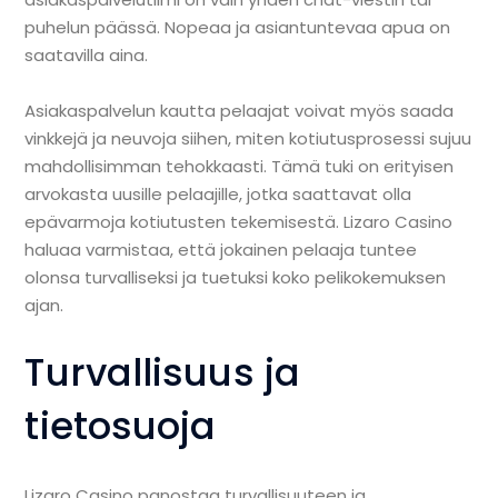
puhelun päässä. Nopeaa ja asiantuntevaa apua on
saatavilla aina.
Asiakaspalvelun kautta pelaajat voivat myös saada
vinkkejä ja neuvoja siihen, miten kotiutusprosessi sujuu
mahdollisimman tehokkaasti. Tämä tuki on erityisen
arvokasta uusille pelaajille, jotka saattavat olla
epävarmoja kotiutusten tekemisestä. Lizaro Casino
haluaa varmistaa, että jokainen pelaaja tuntee
olonsa turvalliseksi ja tuetuksi koko pelikokemuksen
ajan.
Turvallisuus ja
tietosuoja
Lizaro Casino panostaa turvallisuuteen ja