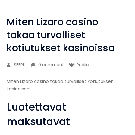
Miten Lizaro casino
takaa turvalliset
kotiutukset kasinoissa
SEEPIL
0 comment
Public
Miten Lizaro casino takaa turvalliset kotiutukset
kasinoissa
Luotettavat
maksutavat