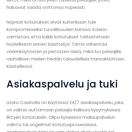
haluavat saada voittonsa nopeasti.
Nopeat kotiutukset eivät kuitenkaan tule
kompromisseiksi turvallisuuden kanssa. Kasino
varmistaa, että kaikki kotiutukset tarkastetaan
huolellisesti ennen käsittelyä. Tämä vähentää
väärinkäytösten ja petosten riskiä, mikä luo pelaajille
rauhallisen mielen heidän taloudellisia transaktioitaan
käsitellessä.
Asiakaspalvelu ja tuki
Lizaro Casinolla on käytössä 24/7 asiakaspalvelu, joka
on valmis auttamaan pelaajia kaikissa kysymyksissä
liittyen kotiutuksiin. Olipa kyseessä maksupalvelun
valinta tai ongelmat kotiutusprosessissa,
asiakaspalvelutiimi on vain yhden chat-viestin tai