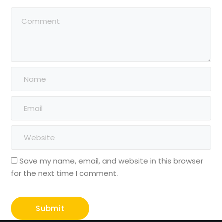
Save my name, email, and website in this browser
for the next time I comment.