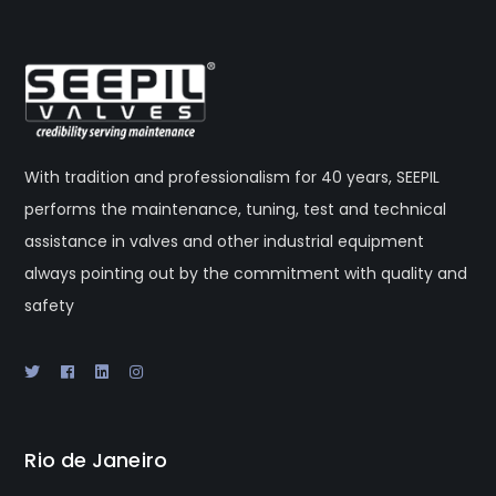
With tradition and professionalism for 40 years, SEEPIL
performs the maintenance, tuning, test and technical
assistance in valves and other industrial equipment
always pointing out by the commitment with quality and
safety
Rio de Janeiro