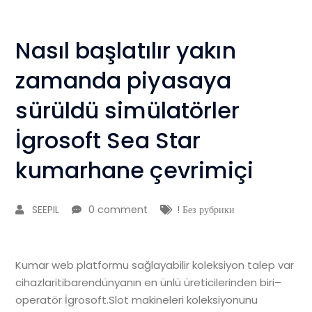
Nasıl başlatılır yakın
zamanda piyasaya
sürüldü simülatörler
İgrosoft Sea Star
kumarhane çevrimiçi
SEEPIL
0 comment
! Без рубрики
Kumar web platformu sağlayabilir koleksiyon talep var
cihazlaritibarendünyanın en ünlü üreticilerinden biri–
operatör İgrosoft.Slot makineleri koleksiyonunu