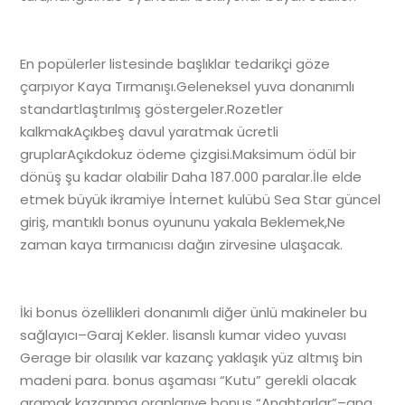
En popülerler listesinde başlıklar tedarikçi göze
çarpıyor Kaya Tırmanışı.Geleneksel yuva donanımlı
standartlaştırılmış göstergeler.Rozetler
kalkmakAçıkbeş davul yaratmak ücretli
gruplarAçıkdokuz ödeme çizgisi.Maksimum ödül bir
dönüş şu kadar olabilir Daha 187.000 paralar.İle elde
etmek büyük ikramiye İnternet kulübü Sea Star güncel
giriş, mantıklı bonus oyununu yakala Beklemek,Ne
zaman kaya tırmanıcısı dağın zirvesine ulaşacak.
İki bonus özellikleri donanımlı diğer ünlü makineler bu
sağlayıcı–Garaj Kekler. lisanslı kumar video yuvası
Gerage bir olasılık var kazanç yaklaşık yüz altmış bin
madeni para. bonus aşaması “Kutu” gerekli olacak
aramak kazanma oranlarıve bonus “Anahtarlar”–ana