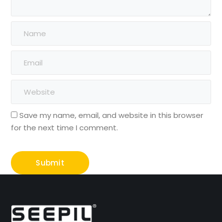
Save my name, email, and website in this browser
for the next time I comment.