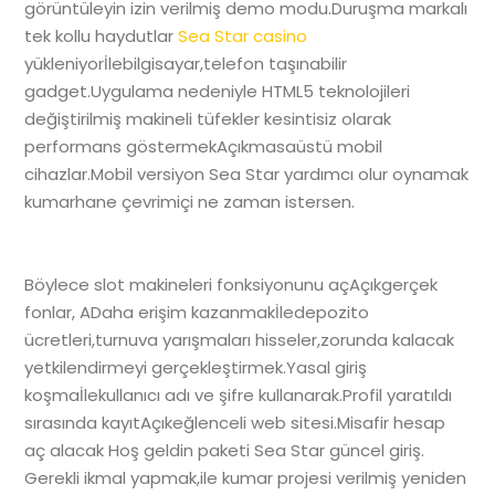
görüntüleyin izin verilmiş demo modu.Duruşma markalı
tek kollu haydutlar
Sea Star casino
yükleniyorİlebilgisayar,telefon taşınabilir
gadget.Uygulama nedeniyle HTML5 teknolojileri
değiştirilmiş makineli tüfekler kesintisiz olarak
performans göstermekAçıkmasaüstü mobil
cihazlar.Mobil versiyon Sea Star yardımcı olur oynamak
kumarhane çevrimiçi ne zaman istersen.
Böylece slot makineleri fonksiyonunu açAçıkgerçek
fonlar, ADaha erişim kazanmakİledepozito
ücretleri,turnuva yarışmaları hisseler,zorunda kalacak
yetkilendirmeyi gerçekleştirmek.Yasal giriş
koşmaİlekullanıcı adı ve şifre kullanarak.Profil yaratıldı
sırasında kayıtAçıkeğlenceli web sitesi.Misafir hesap
aç alacak Hoş geldin paketi Sea Star güncel giriş.
Gerekli ikmal yapmak,ile kumar projesi verilmiş yeniden