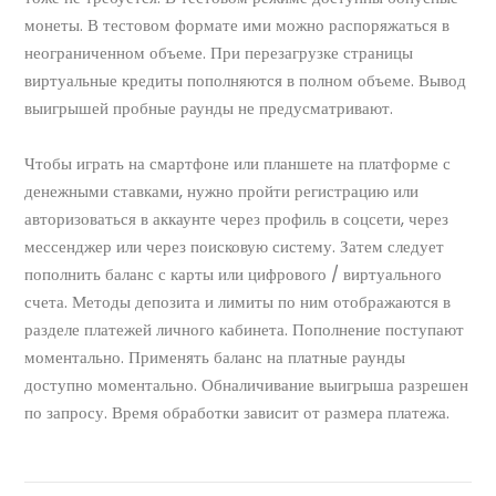
монеты. В тестовом формате ими можно распоряжаться в
неограниченном объеме. При перезагрузке страницы
виртуальные кредиты пополняются в полном объеме. Вывод
выигрышей пробные раунды не предусматривают.
Чтобы играть на смартфоне или планшете на платформе с
денежными ставками, нужно пройти регистрацию или
авторизоваться в аккаунте через профиль в соцсети, через
мессенджер или через поисковую систему. Затем следует
пополнить баланс с карты или цифрового / виртуального
счета. Методы депозита и лимиты по ним отображаются в
разделе платежей личного кабинета. Пополнение поступают
моментально. Применять баланс на платные раунды
доступно моментально. Обналичивание выигрыша разрешен
по запросу. Время обработки зависит от размера платежа.