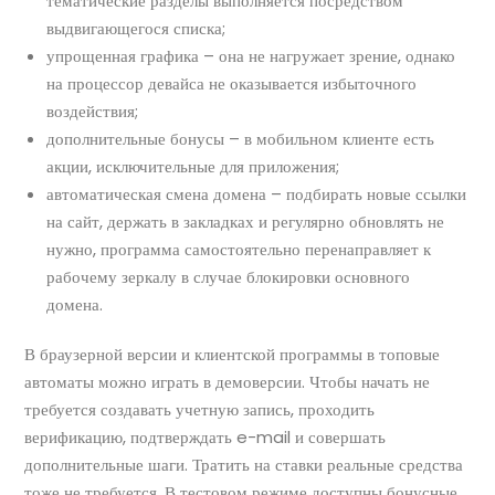
тематические разделы выполняется посредством
выдвигающегося списка;
упрощенная графика – она не нагружает зрение, однако
на процессор девайса не оказывается избыточного
воздействия;
дополнительные бонусы – в мобильном клиенте есть
акции, исключительные для приложения;
автоматическая смена домена – подбирать новые ссылки
на сайт, держать в закладках и регулярно обновлять не
нужно, программа самостоятельно перенаправляет к
рабочему зеркалу в случае блокировки основного
домена.
В браузерной версии и клиентской программы в топовые
автоматы можно играть в демоверсии. Чтобы начать не
требуется создавать учетную запись, проходить
верификацию, подтверждать e-mail и совершать
дополнительные шаги. Тратить на ставки реальные средства
тоже не требуется. В тестовом режиме доступны бонусные