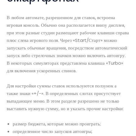
В любом автомате, разрешенном для ставок, встроена
игровая консоль. Обычно она располагается внизу дисплея,
при этом разные студии размещают рабочие клавиши справа
плюс слева игрового поля. Через «Start/Старт» можно
запускать обычные вращения, посредством автоматический
запуск либо стрелочных значков можно включить автоигру.
В некоторых симуляторах представлена клавиша «Turbo»
для включения ускоренных спинов.
Для настройки суммы ставок используются ползунок а
также знаки «+/-». В определенных слотах присутствует
выпадающее меню. В этом разделе разрешено не только
выставить нужную сумму, но и указать прочие настройки:
размер бюджета, которые можно проиграть;
определенное число запусков автоигры;