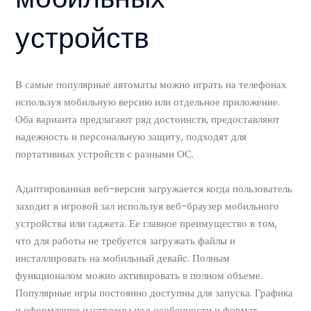
устройств
В самые популярные автоматы можно играть на телефонах
используя мобильную версию или отдельное приложение.
Оба варианта предлагают ряд достоинств, предоставляют
надежность и персональную защиту, подходят для
портативных устройств с разными ОС.
Адаптированная веб-версия загружается когда пользователь
заходит в игровой зал используя веб-браузер мобильного
устройства или гаджета. Ее главное преимущество в том,
что для работы не требуется загружать файлы и
инсталлировать на мобильный девайс. Полным
функционалом можно активировать в полном объеме.
Популярные игры постоянно доступны для запуска. Графика
и оформление настроены под особенности и формат