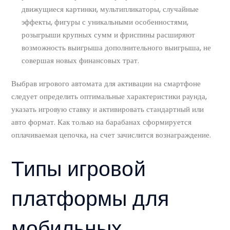
движущиеся картинки, мультипликаторы, случайные
эффекты, фигуры с уникальными особенностями,
розыгрыши крупных сумм и фриспины расширяют
возможность выигрыша дополнительного выигрыша, не
совершая новых финансовых трат.
Выбрав игрового автомата для активации на смартфоне
следует определить оптимальные характеристики раунда,
указать игровую ставку и активировать стандартный или
авто формат. Как только на барабанах сформируется
оплачиваемая цепочка, на счет зачислится вознаграждение.
Типы игровой
платформы для
мобильных