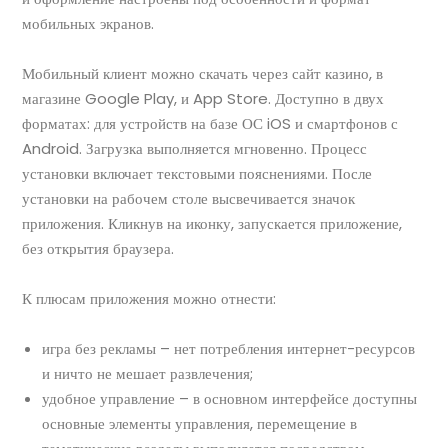
мобильных экранов.
Мобильный клиент можно скачать через сайт казино, в
магазине Google Play, и App Store. Доступно в двух
форматах: для устройств на базе ОС iOS и смартфонов с
Android. Загрузка выполняется мгновенно. Процесс
установки включает текстовыми пояснениями. После
установки на рабочем столе высвечивается значок
приложения. Кликнув на иконку, запускается приложение,
без открытия браузера.
К плюсам приложения можно отнести:
игра без рекламы – нет потребления интернет-ресурсов
и ничто не мешает развлечения;
удобное управление – в основном интерфейсе доступны
основные элементы управления, перемещение в