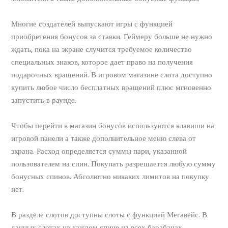
Многие создателей выпускают игры с функцией
приобретения бонусов за ставки. Геймеру больше не нужно
ждать, пока на экране случится требуемое количество
специальных знаков, которое дает право на получения
подарочных вращений. В игровом магазине слота доступно
купить любое число бесплатных вращений плюс мгновенно
запустить в раунде.
Чтобы перейти в магазин бонусов используются клавиши на
игровой панели а также дополнительное меню слева от
экрана. Расход определяется суммы пари, указанной
пользователем на спин. Покупать разрешается любую сумму
бонусных спинов. Абсолютно никаких лимитов на покупку
нет.
В разделе слотов доступны слоты с функцией Мегавейс. В
данных слотах на каждом спине на всех барабанах