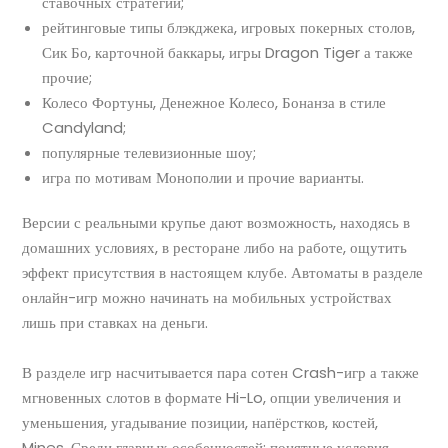
ставочных стратегий;
рейтинговые типы блэкджека, игровых покерных столов,
Сик Бо, карточной баккары, игры Dragon Tiger а также
прочие;
Колесо Фортуны, Денежное Колесо, Бонанза в стиле
Candyland;
популярные телевизионные шоу;
игра по мотивам Монополии и прочие варианты.
Версии с реальными крупье дают возможность, находясь в
домашних условиях, в ресторане либо на работе, ощутить
эффект присутствия в настоящем клубе. Автоматы в разделе
онлайн-игр можно начинать на мобильных устройствах
лишь при ставках на деньги.
В разделе игр насчитывается пара сотен Crash-игр а также
мгновенных слотов в формате Hi-Lo, опции увеличения и
уменьшения, угадывание позиции, напёрстков, костей,
Mines. Среди главных особенностей: понятные условия,