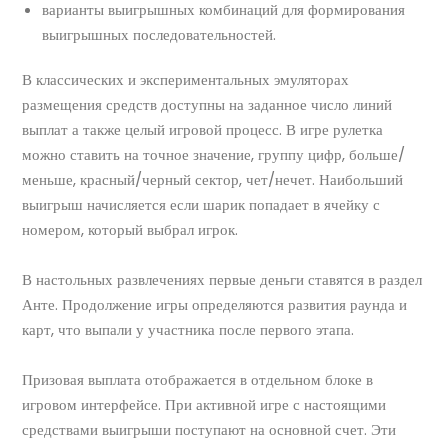
варианты выигрышных комбинаций для формирования
выигрышных последовательностей.
В классических и экспериментальных эмуляторах
размещения средств доступны на заданное число линий
выплат а также целый игровой процесс. В игре рулетка
можно ставить на точное значение, группу цифр, больше/
меньше, красный/черный сектор, чет/нечет. Наибольший
выигрыш начисляется если шарик попадает в ячейку с
номером, который выбрал игрок.
В настольных развлечениях первые деньги ставятся в раздел
Анте. Продолжение игры определяются развития раунда и
карт, что выпали у участника после первого этапа.
Призовая выплата отображается в отдельном блоке в
игровом интерфейсе. При активной игре с настоящими
средствами выигрыши поступают на основной счет. Эти