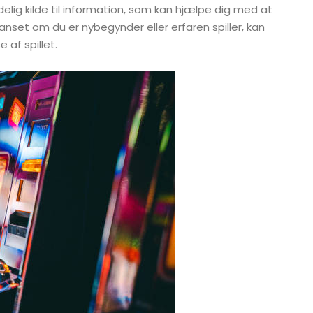
elig kilde til information, som kan hjælpe dig med at
Uanset om du er nybegynder eller erfaren spiller, kan
e af spillet.