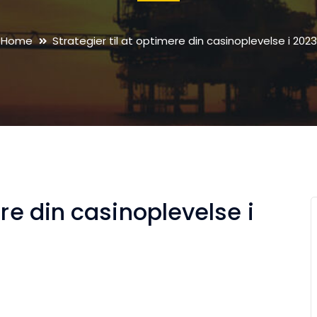
Home
Strategier til at optimere din casinoplevelse i 2023
ere din casinoplevelse i