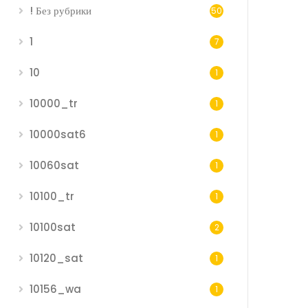
! Без рубрики
50
1
7
10
1
10000_tr
1
10000sat6
1
10060sat
1
10100_tr
1
10100sat
2
10120_sat
1
10156_wa
1