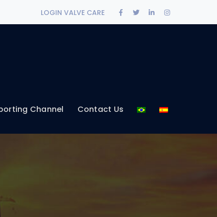
Facebook
Twitter
LinkedIn
Instagram
LOGIN VALVE CARE
Profile
Profile
Profile
Profile
porting Channel
Contact Us