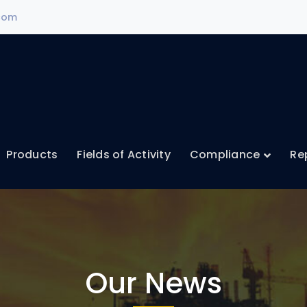
.com
Products
Fields of Activity
Compliance
Re
Our News