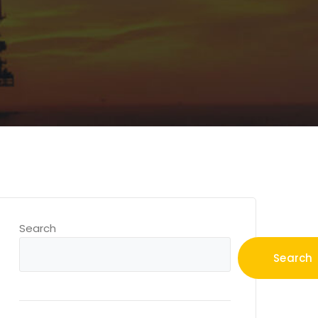
Search
Search