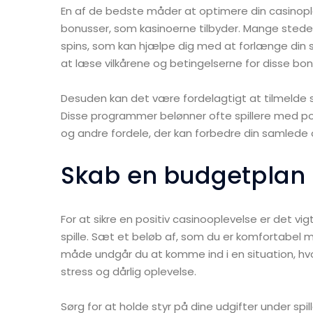
En af de bedste måder at optimere din casino
bonusser, som kasinoerne tilbyder. Mange steder
spins, som kan hjælpe dig med at forlænge din spi
at læse vilkårene og betingelserne for disse bon
Desuden kan det være fordelagtigt at tilmelde si
Disse programmer belønner ofte spillere med poin
og andre fordele, der kan forbedre din samlede 
Skab en budgetplan
For at sikre en positiv casinooplevelse er det vi
spille. Sæt et beløb af, som du er komfortabel 
måde undgår du at komme ind i en situation, hvor 
stress og dårlig oplevelse.
Sørg for at holde styr på dine udgifter under spil