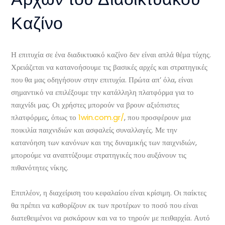
Καζίνο
Η επιτυχία σε ένα διαδικτυακό καζίνο δεν είναι απλά θέμα τύχης.
Χρειάζεται να κατανοήσουμε τις βασικές αρχές και στρατηγικές
που θα μας οδηγήσουν στην επιτυχία. Πρώτα απ’ όλα, είναι
σημαντικό να επιλέξουμε την κατάλληλη πλατφόρμα για το
παιχνίδι μας. Οι χρήστες μπορούν να βρουν αξιόπιστες
πλατφόρμες, όπως το
1win.com.gr/
, που προσφέρουν μια
ποικιλία παιχνιδιών και ασφαλείς συναλλαγές. Με την
κατανόηση των κανόνων και της δυναμικής των παιχνιδιών,
μπορούμε να αναπτύξουμε στρατηγικές που αυξάνουν τις
πιθανότητες νίκης.
Επιπλέον, η διαχείριση του κεφαλαίου είναι κρίσιμη. Οι παίκτες
θα πρέπει να καθορίζουν εκ των προτέρων το ποσό που είναι
διατεθειμένοι να ρισκάρουν και να το τηρούν με πειθαρχία. Αυτό