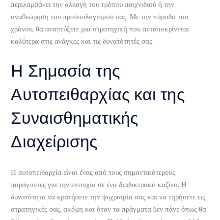
περιλαμβάνει την αλλαγή του τρόπου παιχνιδιού ή την
αναθεώρηση του προϋπολογισμού σας. Με την πάροδο του
χρόνου, θα αναπτύξετε μια στρατηγική που ανταποκρίνεται
καλύτερα στις ανάγκες και τις δυνατότητές σας.
Η Σημασία της
Αυτοπειθαρχίας και της
Συναισθηματικής
Διαχείρισης
Η αυτοπειθαρχία είναι ένας από τους σημαντικότερους
παράγοντες για την επιτυχία σε ένα διαδικτυακό καζίνο. Η
δυνατότητα να κρατήσετε την ψυχραιμία σας και να τηρήσετε τις
στρατηγικές σας, ακόμη και όταν τα πράγματα δεν πάνε όπως θα