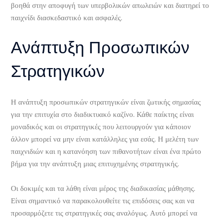
βοηθά στην αποφυγή των υπερβολικών απωλειών και διατηρεί το
παιχνίδι διασκεδαστικό και ασφαλές.
Ανάπτυξη Προσωπικών
Στρατηγικών
Η ανάπτυξη προσωπικών στρατηγικών είναι ζωτικής σημασίας
για την επιτυχία στο διαδικτυακό καζίνο. Κάθε παίκτης είναι
μοναδικός και οι στρατηγικές που λειτουργούν για κάποιον
άλλον μπορεί να μην είναι κατάλληλες για εσάς. Η μελέτη των
παιχνιδιών και η κατανόηση των πιθανοτήτων είναι ένα πρώτο
βήμα για την ανάπτυξη μιας επιτυχημένης στρατηγικής.
Οι δοκιμές και τα λάθη είναι μέρος της διαδικασίας μάθησης.
Είναι σημαντικό να παρακολουθείτε τις επιδόσεις σας και να
προσαρμόζετε τις στρατηγικές σας αναλόγως. Αυτό μπορεί να