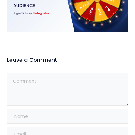
Leave a Comment