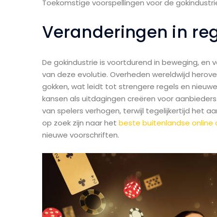
Toekomstige voorspellingen voor de gokindustr
Veranderingen in re
De gokindustrie is voortdurend in beweging, en v
van deze evolutie. Overheden wereldwijd herov
gokken, wat leidt tot strengere regels en nieu
kansen als uitdagingen creëren voor aanbieders.
van spelers verhogen, terwijl tegelijkertijd het
op zoek zijn naar het
beste buitenlandse online 
nieuwe voorschriften.