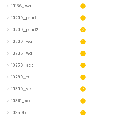
10156_wa
1
10200_prod
1
10200_prod2
2
10200_wa
1
10205_wa
1
10250_sat
1
10280_tr
1
10300_sat
2
10310_sat
1
10350tr
1