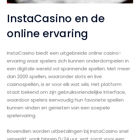
InstaCasino en de
online ervaring
InstaCasino biedt een uitgebreide online casino-
ervaring waar spelers zich kunnen onderdompelen in
een digitale wereld vol spannende spellen. Met meer
dan 2000 spellen, waaronder slots en live
casinospellen, is er voor elk wat wils. Het platform
staat bekend om zijn gebruiksvriendelijke interface,
waardoor spelers eenvoudig hun favoriete spellen
kunnen vinden en genieten van een soepele
spelervaring.
Bovendien worden uitbetalingen bij InstaCasino snel
verwerkt, vaak binnen 0-24 uur, wat zorgt voor een