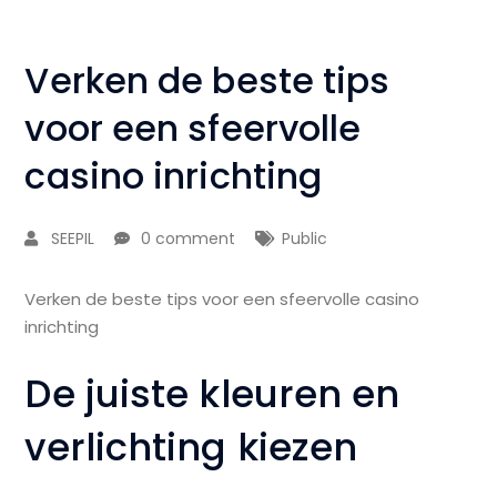
Verken de beste tips
voor een sfeervolle
casino inrichting
SEEPIL
0 comment
Public
Verken de beste tips voor een sfeervolle casino
inrichting
De juiste kleuren en
verlichting kiezen