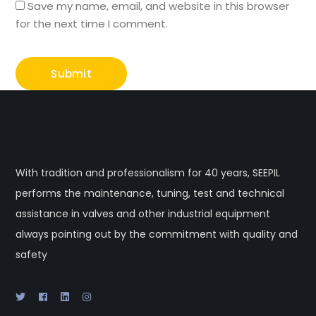
Save my name, email, and website in this browser
for the next time I comment.
With tradition and professionalism for 40 years, SEEPIL
performs the maintenance, tuning, test and technical
assistance in valves and other industrial equipment
always pointing out by the commitment with quality and
safety