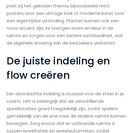
past bij het gekozen thema, bijvoorbeeld retro
posters voor een vintage look of moderne kunst voor
een eigentijdse uitstraling. Planten kunnen ook een
mooi accent zijn; ze brengen leven en kleur in de
ruimte en zorgen voor een betere luchtkwaliteit, wat
de algehele ervaring van de bezoekers verbetert.
De juiste indeling en
flow creëren
Een doordachte indeling is cruciaal voor de sfeer in je
casino. Het is belangrijk dat de verschillende
speellocaties goed toegankelijk zijn, zodat spelers
gemakkelijk van de ene naar de andere ruimte kunnen
bewegen. Zorg ervoor dat er voldoende ruimte is
tussen speeltafels en speelautomaten, zodat