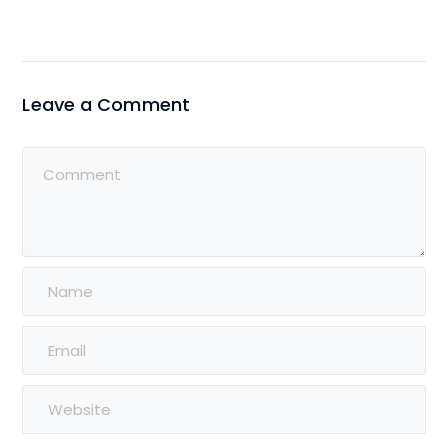
Leave a Comment