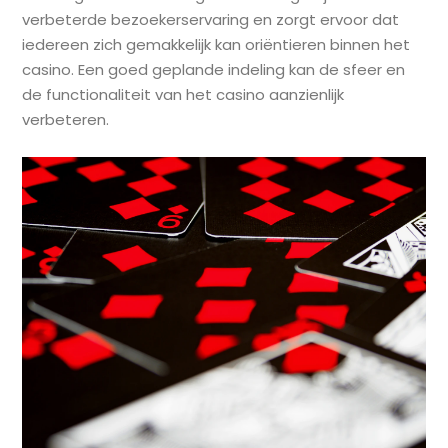
verbeterde bezoekerservaring en zorgt ervoor dat
iedereen zich gemakkelijk kan oriëntieren binnen het
casino. Een goed geplande indeling kan de sfeer en
de functionaliteit van het casino aanzienlijk
verbeteren.