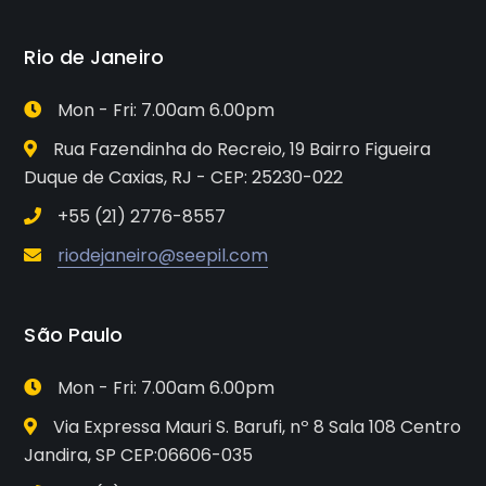
Rio de Janeiro
Mon - Fri: 7.00am 6.00pm
Rua Fazendinha do Recreio, 19 Bairro Figueira
Duque de Caxias, RJ - CEP: 25230-022
+55 (21) 2776-8557
riodejaneiro@seepil.com
São Paulo
Mon - Fri: 7.00am 6.00pm
Via Expressa Mauri S. Barufi, nº 8 Sala 108 Centro
Jandira, SP CEP:06606-035