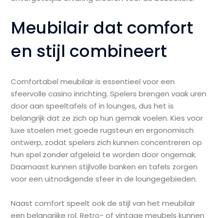
Meubilair dat comfort
en stijl combineert
Comfortabel meubilair is essentieel voor een
sfeervolle casino inrichting. Spelers brengen vaak uren
door aan speeltafels of in lounges, dus het is
belangrijk dat ze zich op hun gemak voelen. Kies voor
luxe stoelen met goede rugsteun en ergonomisch
ontwerp, zodat spelers zich kunnen concentreren op
hun spel zonder afgeleid te worden door ongemak.
Daarnaast kunnen stijlvolle banken en tafels zorgen
voor een uitnodigende sfeer in de loungegebieden.
Naast comfort speelt ook de stijl van het meubilair
een belangrijke rol. Retro- of vintage meubels kunnen